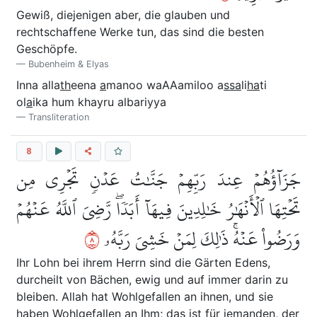
Gewiß, diejenigen aber, die glauben und
rechtschaffene Werke tun, das sind die besten
Geschöpfe.
Bubenheim & Elyas
Inna alla
th
eena
a
manoo waAAamiloo a
ssa
li
ha
ti
ol
a
ika hum khayru albariyya
Transliteration
8
جَزَآؤُهُمۡ عِندَ رَبِّهِمۡ جَنَّٰتُ عَدۡنٖ تَجۡرِي مِن
تَحۡتِهَا ٱلۡأَنۡهَٰرُ خَٰلِدِينَ فِيهَآ أَبَدٗاۖ رَّضِيَ ٱللَّهُ عَنۡهُمۡ
٨
وَرَضُواْ عَنۡهُۚ ذَٰلِكَ لِمَنۡ خَشِيَ رَبَّهُۥ
Ihr Lohn bei ihrem Herrn sind die Gärten Edens,
durcheilt von Bächen, ewig und auf immer darin zu
bleiben. Allah hat Wohlgefallen an ihnen, und sie
haben Wohlgefallen an Ihm; das ist für jemanden, der