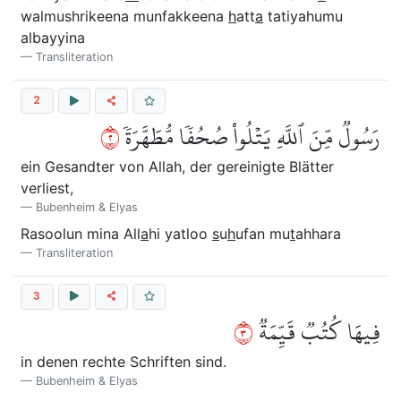
walmushrikeena munfakkeena
h
att
a
tatiyahumu
albayyina
Transliteration
2
٢
رَسُولٞ مِّنَ ٱللَّهِ يَتۡلُواْ صُحُفٗا مُّطَهَّرَةٗ
ein Gesandter von Allah, der gereinigte Blätter
verliest,
Bubenheim & Elyas
Rasoolun mina All
a
hi yatloo
s
u
h
ufan mu
t
ahhara
Transliteration
3
٣
فِيهَا كُتُبٞ قَيِّمَةٞ
in denen rechte Schriften sind.
Bubenheim & Elyas