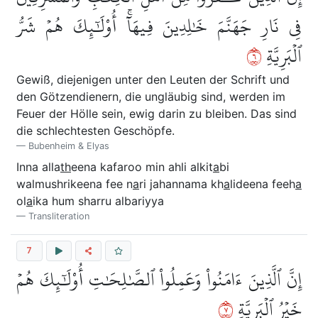
فِي نَارِ جَهَنَّمَ خَٰلِدِينَ فِيهَآۚ أُوْلَٰٓئِكَ هُمۡ شَرُّ
٦
ٱلۡبَرِيَّةِ
Gewiß, diejenigen unter den Leuten der Schrift und
den Götzendienern, die ungläubig sind, werden im
Feuer der Hölle sein, ewig darin zu bleiben. Das sind
die schlechtesten Geschöpfe.
Bubenheim & Elyas
Inna alla
th
eena kafaroo min ahli alkit
a
bi
walmushrikeena fee n
a
ri jahannama kh
a
lideena feeh
a
ol
a
ika hum sharru albariyya
Transliteration
7
إِنَّ ٱلَّذِينَ ءَامَنُواْ وَعَمِلُواْ ٱلصَّٰلِحَٰتِ أُوْلَٰٓئِكَ هُمۡ
٧
خَيۡرُ ٱلۡبَرِيَّةِ