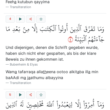
Feeh
a
kutubun qayyima
Transliteration
4
وَمَا تَفَرَّقَ ٱلَّذِينَ أُوتُواْ ٱلۡكِتَٰبَ إِلَّا مِنۢ بَعۡدِ مَا
٤
جَآءَتۡهُمُ ٱلۡبَيِّنَةُ
Und diejenigen, denen die Schrift gegeben wurde,
haben sich nicht eher gespalten, als bis der klare
Beweis zu ihnen gekommen ist.
Bubenheim & Elyas
Wam
a
tafarraqa alla
th
eena ootoo alkit
a
ba ill
a
min
baAAdi m
a
j
a
athumu albayyina
Transliteration
5
وَمَآ أُمِرُوٓاْ إِلَّا لِيَعۡبُدُواْ ٱللَّهَ مُخۡلِصِينَ لَهُ ٱلدِّينَ