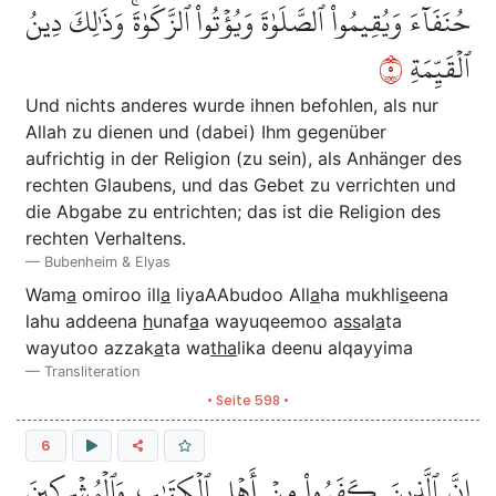
حُنَفَآءَ وَيُقِيمُواْ ٱلصَّلَوٰةَ وَيُؤۡتُواْ ٱلزَّكَوٰةَۚ وَذَٰلِكَ دِينُ
٥
ٱلۡقَيِّمَةِ
Und nichts anderes wurde ihnen befohlen, als nur
Allah zu dienen und (dabei) Ihm gegenüber
aufrichtig in der Religion (zu sein), als Anhänger des
rechten Glaubens, und das Gebet zu verrichten und
die Abgabe zu entrichten; das ist die Religion des
rechten Verhaltens.
Bubenheim & Elyas
Wam
a
omiroo ill
a
liyaAAbudoo All
a
ha mukhli
s
eena
lahu addeena
h
unaf
a
a wayuqeemoo a
ss
al
a
ta
wayutoo azzak
a
ta wa
tha
lika deenu alqayyima
Transliteration
• Seite 598 •
6
إِنَّ ٱلَّذِينَ كَفَرُواْ مِنۡ أَهۡلِ ٱلۡكِتَٰبِ وَٱلۡمُشۡرِكِينَ