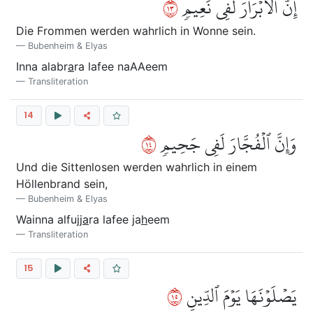
٣١
إِنَّ ٱلۡأَبۡرَارَ لَفِي نَعِيمٖ
Die Frommen werden wahrlich in Wonne sein.
Bubenheim & Elyas
Inna alabr
a
ra lafee naAAeem
Transliteration
14
٤١
وَإِنَّ ٱلۡفُجَّارَ لَفِي جَحِيمٖ
Und die Sittenlosen werden wahrlich in einem
Höllenbrand sein,
Bubenheim & Elyas
Wainna alfujj
a
ra lafee ja
h
eem
Transliteration
15
٥١
يَصۡلَوۡنَهَا يَوۡمَ ٱلدِّينِ