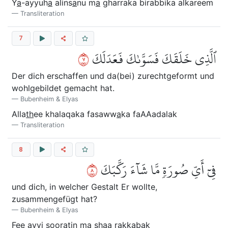
Y
a
-ayyuh
a
alins
a
nu m
a
gharraka birabbika alkareem
Transliteration
7
٧
ٱلَّذِي خَلَقَكَ فَسَوَّىٰكَ فَعَدَلَكَ
Der dich erschaffen und da(bei) zurechtgeformt und
wohlgebildet gemacht hat.
Bubenheim & Elyas
Alla
th
ee khalaqaka fasaww
a
ka faAAadalak
Transliteration
8
٨
فِيٓ أَيِّ صُورَةٖ مَّا شَآءَ رَكَّبَكَ
und dich, in welcher Gestalt Er wollte,
zusammengefügt hat?
Bubenheim & Elyas
Fee ayyi
s
ooratin m
a
sh
a
a rakkabak