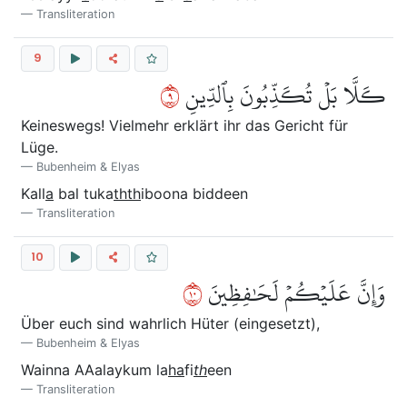
Transliteration
9
٩
كـَلَّا بَلۡ تُكَذِّبُونَ بِٱلدِّينِ
Keineswegs! Vielmehr erklärt ihr das Gericht für
Lüge.
Bubenheim & Elyas
Kall
a
bal tuka
thth
iboona biddeen
Transliteration
10
٠١
وَإِنَّ عَلَيۡكُمۡ لَحَٰفِظِينَ
Über euch sind wahrlich Hüter (eingesetzt),
Bubenheim & Elyas
Wainna AAalaykum la
ha
fi
th
een
Transliteration