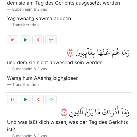
dem sie am Tag des Gerichts ausgesetzt werden
Bubenheim & Elyas
Ya
s
lawnah
a
yawma addeen
Transliteration
16
٦١
وَمَا هُمۡ عَنۡهَا بِغَآئِبِينَ
und dem sie nicht abwesend sein werden.
Bubenheim & Elyas
Wam
a
hum AAanh
a
bigh
a
ibeen
Transliteration
17
٧١
وَمَآ أَدۡرَىٰكَ مَا يَوۡمُ ٱلدِّينِ
Und was läßt dich wissen, was der Tag des Gerichts
ist?
Bubenheim & Elyas