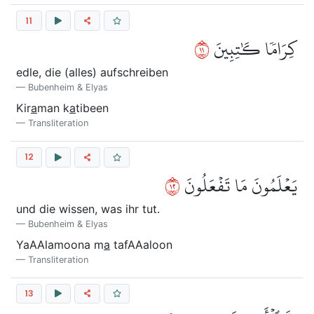
11
١١
كِرَامٗا كَٰتِبِينَ
edle, die (alles) aufschreiben
Bubenheim & Elyas
Kir
a
man k
a
tibeen
Transliteration
12
٢١
يَعۡلَمُونَ مَا تَفۡعَلُونَ
und die wissen, was ihr tut.
Bubenheim & Elyas
YaAAlamoona m
a
tafAAaloon
Transliteration
13