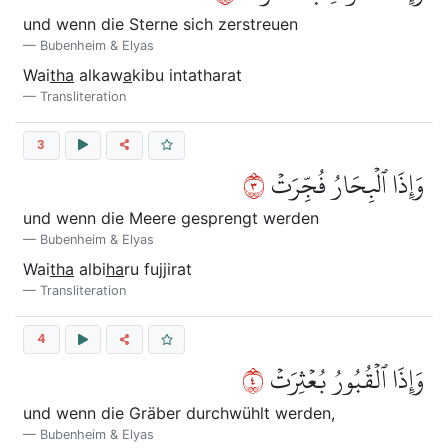
und wenn die Sterne sich zerstreuen
Bubenheim & Elyas
Wai
tha
alkaw
a
kibu intatharat
Transliteration
3
٣
وَإِذَا ٱلۡبِحَارُ فُجِّرَتۡ
und wenn die Meere gesprengt werden
Bubenheim & Elyas
Wai
tha
albi
ha
ru fujjirat
Transliteration
4
٤
وَإِذَا ٱلۡقُبُورُ بُعۡثِرَتۡ
und wenn die Gräber durchwühlt werden,
Bubenheim & Elyas