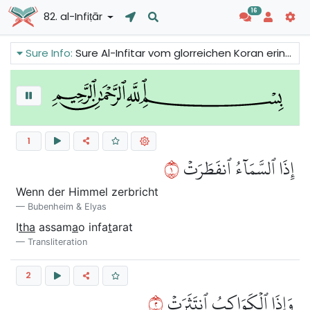
16
82. al-Infiṭār
Sure Info:
Sure Al-Infitar vom glorreichen Koran erinnert die Menschen daran, dass Allah dem Menschen eine wunderbare verhältnismäßige Form gegeben hat, aber sie und das gesamte Universum sind völlig von Allah abhängig. Die Schöpfung hat einen Zweck und der Tag des Gerichts wird kommen.
1
١
إِذَا ٱلسَّمَآءُ ٱنفَطَرَتۡ
Wenn der Himmel zerbricht
Bubenheim & Elyas
I
tha
assam
a
o infa
t
arat
Transliteration
2
٢
وَإِذَا ٱلۡكَوَاكِبُ ٱنتَثَرَتۡ