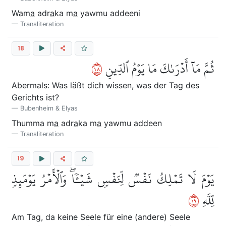
Wam
a
adr
a
ka m
a
yawmu addeeni
Transliteration
18
٨١
ثُمَّ مَآ أَدۡرَىٰكَ مَا يَوۡمُ ٱلدِّينِ
Abermals: Was läßt dich wissen, was der Tag des
Gerichts ist?
Bubenheim & Elyas
Thumma m
a
adr
a
ka m
a
yawmu addeen
Transliteration
19
يَوۡمَ لَا تَمۡلِكُ نَفۡسٞ لِّنَفۡسٖ شَيۡـٔٗاۖ وَٱلۡأَمۡرُ يَوۡمَئِذٖ
٩١
لِّلَّهِ
Am Tag, da keine Seele für eine (andere) Seele