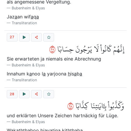
als angemessene Vergeltung.
Bubenheim & Elyas
Jaz
a
an wif
a
q
a
Transliteration
27
٧٢
إِنَّهُمۡ كَانُواْ لَا يَرۡجُونَ حِسَابٗا
Sie erwarteten ja niemals eine Abrechnung
Bubenheim & Elyas
Innahum k
a
noo l
a
yarjoona
h
is
a
b
a
Transliteration
28
٨٢
وَكَذَّبُواْ بِـَٔايَٰتِنَا كِذَّابٗا
und erklärten Unsere Zeichen hartnäckig für Lüge.
Bubenheim & Elyas
Waka
thth
aboo bi
a
y
a
tin
a
ki
ththa
b
a