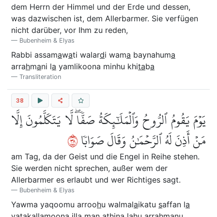
dem Herrn der Himmel und der Erde und dessen,
was dazwischen ist, dem Allerbarmer. Sie verfügen
nicht darüber, vor Ihm zu reden,
Bubenheim & Elyas
Rabbi assam
a
w
a
ti walar
d
i wam
a
baynahum
a
arra
h
m
a
ni l
a
yamlikoona minhu khi
ta
b
a
Transliteration
38
يَوۡمَ يَقُومُ ٱلرُّوحُ وَٱلۡمَلَٰٓئِكَةُ صَفّٗاۖ لَّا يَتَكَلَّمُونَ إِلَّا
٨٣
مَنۡ أَذِنَ لَهُ ٱلرَّحۡمَٰنُ وَقَالَ صَوَابٗا
am Tag, da der Geist und die Engel in Reihe stehen.
Sie werden nicht sprechen, außer wem der
Allerbarmer es erlaubt und wer Richtiges sagt.
Bubenheim & Elyas
Yawma yaqoomu arroo
h
u walmal
a
ikatu
s
affan l
a
yatakallamoona ill
a
man a
th
ina lahu arra
h
m
a
nu