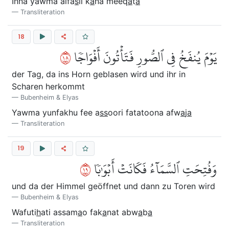
Inna yawma alfa
s
li k
a
na meeq
a
t
a
Transliteration
18
٨١
يَوۡمَ يُنفَخُ فِي ٱلصُّورِ فَتَأۡتُونَ أَفۡوَاجٗا
der Tag, da ins Horn geblasen wird und ihr in
Scharen herkommt
Bubenheim & Elyas
Yawma yunfakhu fee a
ss
oori fatatoona afw
a
j
a
Transliteration
19
٩١
وَفُتِحَتِ ٱلسَّمَآءُ فَكَانَتۡ أَبۡوَٰبٗا
und da der Himmel geöffnet und dann zu Toren wird
Bubenheim & Elyas
Wafuti
h
ati assam
a
o fak
a
nat abw
a
b
a
Transliteration