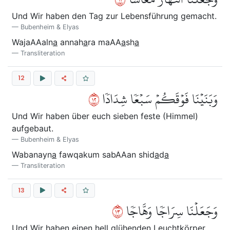
Und Wir haben den Tag zur Lebensführung gemacht.
Bubenheim & Elyas
WajaAAaln
a
annah
a
ra maAA
a
sh
a
Transliteration
12
٢١
وَبَنَيۡنَا فَوۡقَكُمۡ سَبۡعٗا شِدَادٗا
Und Wir haben über euch sieben feste (Himmel)
aufgebaut.
Bubenheim & Elyas
Wabanayn
a
fawqakum sabAAan shid
a
d
a
Transliteration
13
٣١
وَجَعَلۡنَا سِرَاجٗا وَهَّاجٗا
Und Wir haben einen hell glühenden Leuchtkörper