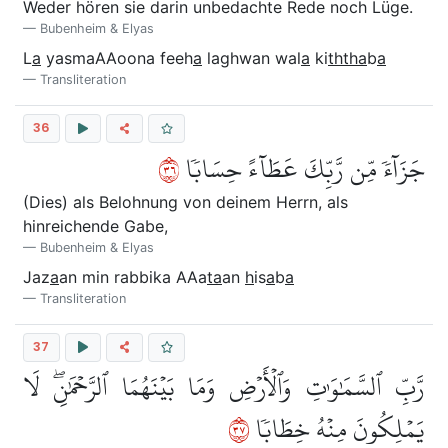
Weder hören sie darin unbedachte Rede noch Lüge.
Bubenheim & Elyas
L
a
yasmaAAoona feeh
a
laghwan wal
a
ki
ththa
b
a
Transliteration
36
٦٣
جَزَآءٗ مِّن رَّبِّكَ عَطَآءً حِسَابٗا
(Dies) als Belohnung von deinem Herrn, als
hinreichende Gabe,
Bubenheim & Elyas
Jaz
a
an min rabbika AAa
ta
an
h
is
a
b
a
Transliteration
37
رَّبِّ ٱلسَّمَٰوَٰتِ وَٱلۡأَرۡضِ وَمَا بَيۡنَهُمَا ٱلرَّحۡمَٰنِۖ لَا
٧٣
يَمۡلِكُونَ مِنۡهُ خِطَابٗا