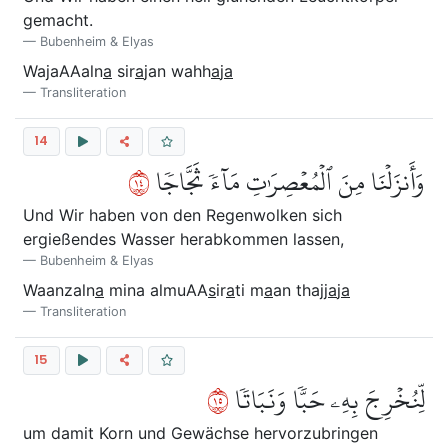
gemacht.
Bubenheim & Elyas
WajaAAaln
a
sir
a
jan wahh
a
j
a
Transliteration
14
٤١
وَأَنزَلۡنَا مِنَ ٱلۡمُعۡصِرَٰتِ مَآءٗ ثَجَّاجٗا
Und Wir haben von den Regenwolken sich
ergießendes Wasser herabkommen lassen,
Bubenheim & Elyas
Waanzaln
a
mina almuAA
s
ir
a
ti m
a
an thajj
a
j
a
Transliteration
15
٥١
لِّنُخۡرِجَ بِهِۦ حَبّٗا وَنَبَاتٗا
um damit Korn und Gewächse hervorzubringen