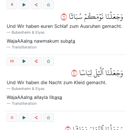
9
٩
وَجَعَلۡنَا نَوۡمَكُمۡ سُبَاتٗا
Und Wir haben euren Schlaf zum Ausruhen gemacht.
Bubenheim & Elyas
WajaAAaln
a
nawmakum sub
a
t
a
Transliteration
10
٠١
وَجَعَلۡنَا ٱلَّيۡلَ لِبَاسٗا
Und Wir haben die Nacht zum Kleid gemacht.
Bubenheim & Elyas
WajaAAaln
a
allayla lib
a
s
a
Transliteration
11
١١
وَجَعَلۡنَا ٱلنَّهَارَ مَعَاشٗا