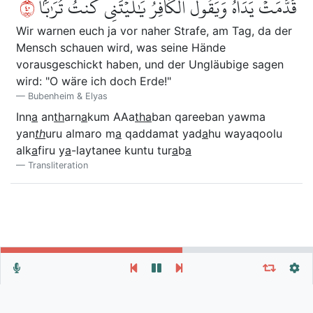
٠٤
قَدَّمَتۡ يَدَاهُ وَيَقُولُ ٱلۡكَافِرُ يَٰلَيۡتَنِي كُنتُ تُرَٰبَۢا
Wir warnen euch ja vor naher Strafe, am Tag, da der
Mensch schauen wird, was seine Hände
vorausgeschickt haben, und der Ungläubige sagen
wird: "O wäre ich doch Erde!"
Bubenheim & Elyas
Inn
a
an
th
arn
a
kum AAa
tha
ban qareeban yawma
yan
th
uru almaro m
a
qaddamat yad
a
hu wayaqoolu
alk
a
firu y
a
-laytanee kuntu tur
a
b
a
Transliteration
Wiederhole Vers, Verse oder Sure
Allgemeine Einstellungen
Autoplay
Wiederholen
Autoscroll
Vers
Verse
Sure