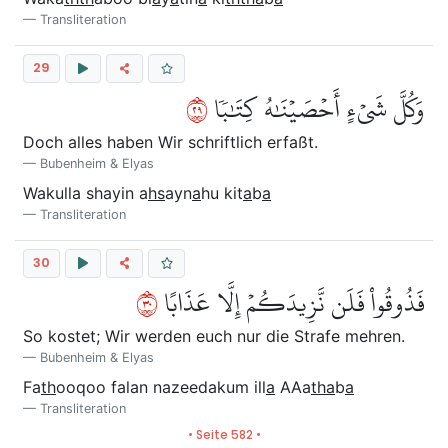
Transliteration
29
٩٢
وَكُلَّ شَيۡءٍ أَحۡصَيۡنَٰهُ كِتَٰبٗا
Doch alles haben Wir schriftlich erfaßt.
Bubenheim & Elyas
Wakulla shayin a
hs
ayn
a
hu kit
a
b
a
Transliteration
30
٠٣
فَذُوقُواْ فَلَن نَّزِيدَكُمۡ إِلَّا عَذَابًا
So kostet; Wir werden euch nur die Strafe mehren.
Bubenheim & Elyas
Fa
th
ooqoo falan nazeedakum ill
a
AAa
tha
b
a
Transliteration
• Seite 582 •