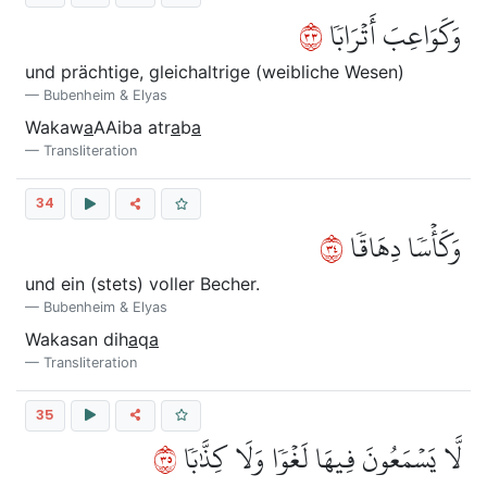
٣٣
وَكَوَاعِبَ أَتۡرَابٗا
und prächtige, gleichaltrige (weibliche Wesen)
Bubenheim & Elyas
Wakaw
a
AAiba atr
a
b
a
Transliteration
34
٤٣
وَكَأۡسٗا دِهَاقٗا
und ein (stets) voller Becher.
Bubenheim & Elyas
Wakasan dih
a
q
a
Transliteration
35
٥٣
لَّا يَسۡمَعُونَ فِيهَا لَغۡوٗا وَلَا كِذَّٰبٗا