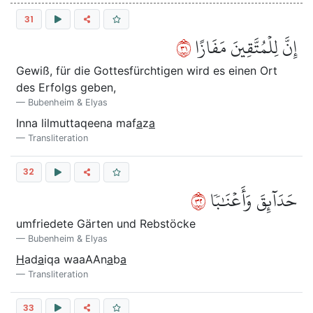
31
١٣
إِنَّ لِلۡمُتَّقِينَ مَفَازًا
Gewiß, für die Gottesfürchtigen wird es einen Ort
des Erfolgs geben,
Bubenheim & Elyas
Inna lilmuttaqeena maf
a
z
a
Transliteration
32
٢٣
حَدَآئِقَ وَأَعۡنَٰبٗا
umfriedete Gärten und Rebstöcke
Bubenheim & Elyas
H
ad
a
iqa waaAAn
a
b
a
Transliteration
33