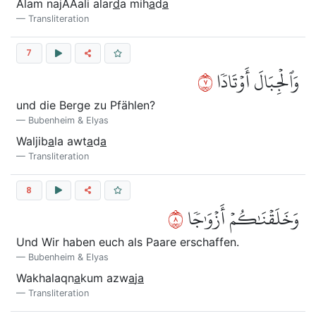
Alam najAAali alar
d
a mih
a
d
a
Transliteration
7
٧
وَٱلۡجِبَالَ أَوۡتَادٗا
und die Berge zu Pfählen?
Bubenheim & Elyas
Waljib
a
la awt
a
d
a
Transliteration
8
٨
وَخَلَقۡنَٰكُمۡ أَزۡوَٰجٗا
Und Wir haben euch als Paare erschaffen.
Bubenheim & Elyas
Wakhalaqn
a
kum azw
a
j
a
Transliteration