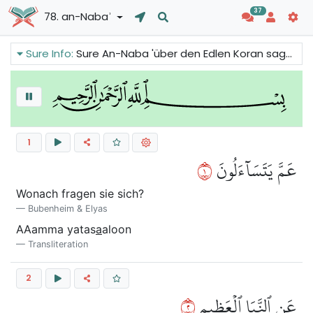
37
78. an-Nabaʾ
Sure Info:
Sure An-Naba 'über den Edlen Koran sagt uns, dass der Jüngste Tag kommt. Wir müssen verstehen, dass dieses schöne und geordnete Universum auf den Tag der Entscheidung hinweist und Allah alle Menschen zum Gericht bringen wird.
1
١
عَمَّ يَتَسَآءَلُونَ
Wonach fragen sie sich?
Bubenheim & Elyas
AAamma yatas
a
aloon
Transliteration
2
٢
عَنِ ٱلنَّبَإِ ٱلۡعَظِيمِ