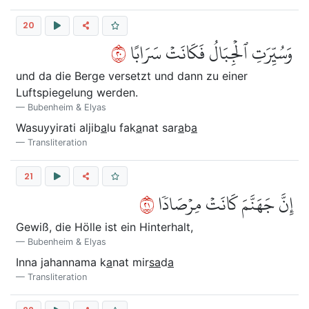
20
٠٢
وَسُيِّرَتِ ٱلۡجِبَالُ فَكَانَتۡ سَرَابًا
und da die Berge versetzt und dann zu einer
Luftspiegelung werden.
Bubenheim & Elyas
Wasuyyirati aljib
a
lu fak
a
nat sar
a
b
a
Transliteration
21
١٢
إِنَّ جَهَنَّمَ كَانَتۡ مِرۡصَادٗا
Gewiß, die Hölle ist ein Hinterhalt,
Bubenheim & Elyas
Inna jahannama k
a
nat mir
sa
d
a
Transliteration