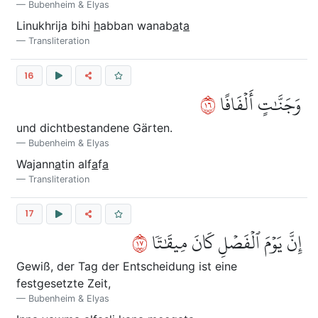
Bubenheim & Elyas
Linukhrija bihi
h
abban wanab
a
t
a
Transliteration
16
٦١
وَجَنَّٰتٍ أَلۡفَافًا
und dichtbestandene Gärten.
Bubenheim & Elyas
Wajann
a
tin alf
a
f
a
Transliteration
17
٧١
إِنَّ يَوۡمَ ٱلۡفَصۡلِ كَانَ مِيقَٰتٗا
Gewiß, der Tag der Entscheidung ist eine
festgesetzte Zeit,
Bubenheim & Elyas