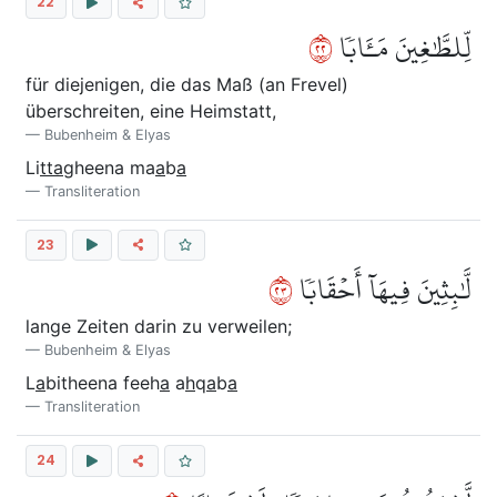
22
٢٢
لِّلطَّٰغِينَ مَـَٔابٗا
für diejenigen, die das Maß (an Frevel)
überschreiten, eine Heimstatt,
Bubenheim & Elyas
Li
tta
gheena ma
a
b
a
Transliteration
23
٣٢
لَّٰبِثِينَ فِيهَآ أَحۡقَابٗا
lange Zeiten darin zu verweilen;
Bubenheim & Elyas
L
a
bitheena feeh
a
a
h
q
a
b
a
Transliteration
24