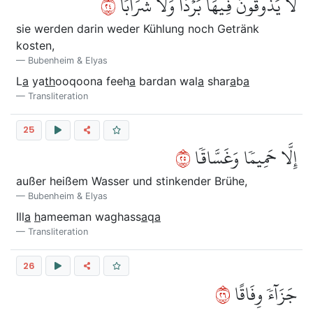
٤٢
لَّا يَذُوقُونَ فِيهَا بَرۡدٗا وَلَا شَرَابًا
sie werden darin weder Kühlung noch Getränk
kosten,
Bubenheim & Elyas
L
a
ya
th
ooqoona feeh
a
bardan wal
a
shar
a
b
a
Transliteration
25
٥٢
إِلَّا حَمِيمٗا وَغَسَّاقٗا
außer heißem Wasser und stinkender Brühe,
Bubenheim & Elyas
Ill
a
h
ameeman waghass
a
q
a
Transliteration
26
٦٢
جَزَآءٗ وِفَاقًا