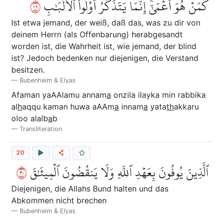
٩١
كَمَنۡ هُوَ أَعۡمَىٰٓۚ إِنَّمَا يَتَذَكَّرُ أُوْلُواْ ٱلۡأَلۡبَٰبِ
Ist etwa jemand, der weiß, daß das, was zu dir von
deinem Herrn (als Offenbarung) herabgesandt
worden ist, die Wahrheit ist, wie jemand, der blind
ist? Jedoch bedenken nur diejenigen, die Verstand
besitzen.
Bubenheim & Elyas
Afaman yaAAlamu annam
a
onzila ilayka min rabbika
al
h
aqqu kaman huwa aAAm
a
innam
a
yata
th
akkaru
oloo alalb
a
b
Transliteration
20
٠٢
ٱلَّذِينَ يُوفُونَ بِعَهۡدِ ٱللَّهِ وَلَا يَنقُضُونَ ٱلۡمِيثَٰقَ
Diejenigen, die Allahs Bund halten und das
Abkommen nicht brechen
Bubenheim & Elyas