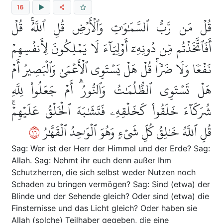
16
قُلۡ مَن رَّبُّ ٱلسَّمَٰوَٰتِ وَٱلۡأَرۡضِ قُلِ ٱللَّهُۚ قُلۡ
أَفَٱتَّخَذۡتُم مِّن دُونِهِۦٓ أَوۡلِيَآءَ لَا يَمۡلِكُونَ لِأَنفُسِهِمۡ
نَفۡعٗا وَلَا ضَرّٗاۚ قُلۡ هَلۡ يَسۡتَوِي ٱلۡأَعۡمَىٰ وَٱلۡبَصِيرُ أَمۡ
هَلۡ تَسۡتَوِي ٱلظُّلُمَٰتُ وَٱلنُّورُۗ أَمۡ جَعَلُواْ لِلَّهِ
شُرَكَآءَ خَلَقُواْ كَخَلۡقِهِۦ فَتَشَٰبَهَ ٱلۡخَلۡقُ عَلَيۡهِمۡۚ
٦١
قُلِ ٱللَّهُ خَٰلِقُ كُلِّ شَيۡءٖ وَهُوَ ٱلۡوَٰحِدُ ٱلۡقَهَّٰرُ
Sag: Wer ist der Herr der Himmel und der Erde? Sag:
Allah. Sag: Nehmt ihr euch denn außer Ihm
Schutzherren, die sich selbst weder Nutzen noch
Schaden zu bringen vermögen? Sag: Sind (etwa) der
Blinde und der Sehende gleich? Oder sind (etwa) die
Finsternisse und das Licht gleich? Oder haben sie
Allah (solche) Teilhaber gegeben, die eine