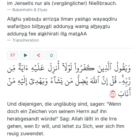
im Jenseits nur als (vergänglicher) Nießbrauch.
Bubenheim & Elyas
All
a
hu yabsu
t
u arrizqa liman yash
a
o wayaqdiru
wafari
h
oo bil
h
ay
a
ti adduny
a
wam
a
al
h
ay
a
tu
adduny
a
fee al
a
khirati ill
a
mat
a
AA
Transliteration
27
وَيَقُولُ ٱلَّذِينَ كَفَرُواْ لَوۡلَآ أُنزِلَ عَلَيۡهِ ءَايَةٞ مِّن
رَّبِّهِۦۚ قُلۡ إِنَّ ٱللَّهَ يُضِلُّ مَن يَشَآءُ وَيَهۡدِيٓ إِلَيۡهِ مَنۡ
٧٢
أَنَابَ
Und diejenigen, die ungläubig sind, sagen: "Wenn
doch ein Zeichen von seinem Herrn auf ihn
herabgesandt würde!" Sag: Allah läßt in die Irre
gehen, wen Er will, und leitet zu Sich, wer sich Ihm
reuig zuwendet.