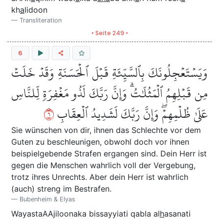
kh
a
lidoon
Transliteration
• Seite 249 •
6
وَيَسۡتَعۡجِلُونَكَ بِٱلسَّيِّئَةِ قَبۡلَ ٱلۡحَسَنَةِ وَقَدۡ خَلَتۡ
مِن قَبۡلِهِمُ ٱلۡمَثُلَٰتُۗ وَإِنَّ رَبَّكَ لَذُو مَغۡفِرَةٖ لِّلنَّاسِ
٦
عَلَىٰ ظُلۡمِهِمۡۖ وَإِنَّ رَبَّكَ لَشَدِيدُ ٱلۡعِقَابِ
Sie wünschen von dir, ihnen das Schlechte vor dem
Guten zu beschleunigen, obwohl doch vor ihnen
beispielgebende Strafen ergangen sind. Dein Herr ist
gegen die Menschen wahrlich voll der Vergebung,
trotz ihres Unrechts. Aber dein Herr ist wahrlich
(auch) streng im Bestrafen.
Bubenheim & Elyas
WayastaAAjiloonaka bissayyiati qabla al
h
asanati