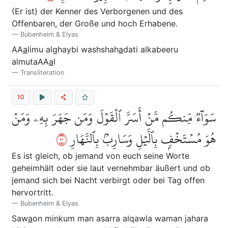
(Er ist) der Kenner des Verborgenen und des
Offenbaren, der Große und hoch Erhabene.
Bubenheim & Elyas
AA
a
limu alghaybi washshah
a
dati alkabeeru
almutaAA
a
l
Transliteration
10
سَوَآءٞ مِّنكُم مَّنۡ أَسَرَّ ٱلۡقَوۡلَ وَمَن جَهَرَ بِهِۦ وَمَنۡ
٠١
هُوَ مُسۡتَخۡفِۭ بِٱلَّيۡلِ وَسَارِبُۢ بِٱلنَّهَارِ
Es ist gleich, ob jemand von euch seine Worte
geheimhält oder sie laut vernehmbar äußert und ob
jemand sich bei Nacht verbirgt oder bei Tag offen
hervortritt.
Bubenheim & Elyas
Saw
a
on minkum man asarra alqawla waman jahara