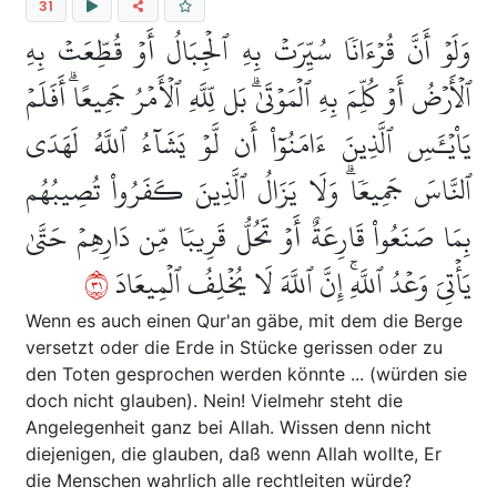
31
وَلَوۡ أَنَّ قُرۡءَانٗا سُيِّرَتۡ بِهِ ٱلۡجِبَالُ أَوۡ قُطِّعَتۡ بِهِ
ٱلۡأَرۡضُ أَوۡ كُلِّمَ بِهِ ٱلۡمَوۡتَىٰۗ بَل لِّلَّهِ ٱلۡأَمۡرُ جَمِيعًاۗ أَفَلَمۡ
يَاْيۡـَٔسِ ٱلَّذِينَ ءَامَنُوٓاْ أَن لَّوۡ يَشَآءُ ٱللَّهُ لَهَدَى
ٱلنَّاسَ جَمِيعٗاۗ وَلَا يَزَالُ ٱلَّذِينَ كَفَرُواْ تُصِيبُهُم
بِمَا صَنَعُواْ قَارِعَةٌ أَوۡ تَحُلُّ قَرِيبٗا مِّن دَارِهِمۡ حَتَّىٰ
١٣
يَأۡتِيَ وَعۡدُ ٱللَّهِۚ إِنَّ ٱللَّهَ لَا يُخۡلِفُ ٱلۡمِيعَادَ
Wenn es auch einen Qur'an gäbe, mit dem die Berge
versetzt oder die Erde in Stücke gerissen oder zu
den Toten gesprochen werden könnte ... (würden sie
doch nicht glauben). Nein! Vielmehr steht die
Angelegenheit ganz bei Allah. Wissen denn nicht
diejenigen, die glauben, daß wenn Allah wollte, Er
die Menschen wahrlich alle rechtleiten würde?