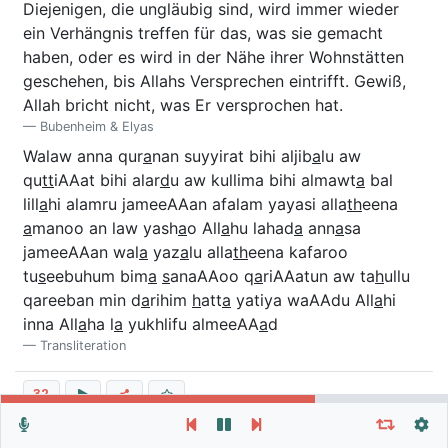
Diejenigen, die ungläubig sind, wird immer wieder
ein Verhängnis treffen für das, was sie gemacht
haben, oder es wird in der Nähe ihrer Wohnstätten
geschehen, bis Allahs Versprechen eintrifft. Gewiß,
Allah bricht nicht, was Er versprochen hat.
Bubenheim & Elyas
Walaw anna qur
a
nan suyyirat bihi aljib
a
lu aw
qu
tt
iAAat bihi alar
d
u aw kullima bihi almawt
a
bal
lill
a
hi alamru jameeAAan afalam yayasi alla
th
eena
a
manoo an law yash
a
o All
a
hu lahad
a
ann
a
sa
jameeAAan wal
a
yaz
a
lu alla
th
eena kafaroo
tu
s
eebuhum bim
a
s
anaAAoo q
a
riAAatun aw ta
h
ullu
qareeban min d
a
rihim
h
att
a
yatiya waAAdu All
a
hi
inna All
a
ha l
a
yukhlifu almeeAA
a
d
Transliteration
32
Wiederhole Vers, Verse oder Sure
Allgemeine Einstellungen
وَلَقَدِ ٱسۡتُهۡزِئَ بِرُسُلٖ مِّن قَبۡلِكَ فَأَمۡلَيۡتُ لِلَّذِينَ
Autoplay
Wiederholen