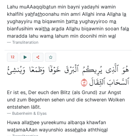
Lahu muAAaqqib
a
tun min bayni yadayhi wamin
khalfihi ya
h
fa
th
oonahu min amri All
a
hi inna All
a
ha l
a
yughayyiru m
a
biqawmin
h
att
a
yughayyiroo m
a
bianfusihim wai
tha
ar
a
da All
a
hu biqawmin sooan fal
a
maradda lahu wam
a
lahum min doonihi min w
a
l
Transliteration
12
هُوَ ٱلَّذِي يُرِيكُمُ ٱلۡبَرۡقَ خَوۡفٗا وَطَمَعٗا وَيُنشِئُ
٢١
ٱلسَّحَابَ ٱلثِّقَالَ
Er ist es, Der euch den Blitz (als Grund) zur Angst
und zum Begehren sehen und die schweren Wolken
entstehen läßt.
Bubenheim & Elyas
Huwa alla
th
ee yureekumu albarqa khawfan
wa
t
amaAAan wayunshio assa
ha
ba aththiq
a
l