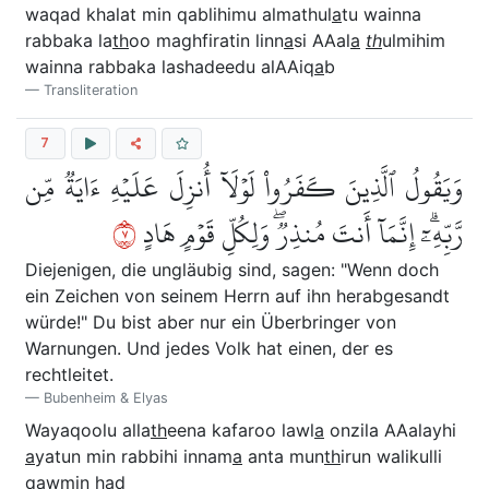
waqad khalat min qablihimu almathul
a
tu wainna
rabbaka la
th
oo maghfiratin linn
a
si AAal
a
th
ulmihim
wainna rabbaka lashadeedu alAAiq
a
b
Transliteration
7
وَيَقُولُ ٱلَّذِينَ كَفَرُواْ لَوۡلَآ أُنزِلَ عَلَيۡهِ ءَايَةٞ مِّن
٧
رَّبِّهِۦٓۗ إِنَّمَآ أَنتَ مُنذِرٞۖ وَلِكُلِّ قَوۡمٍ هَادٍ
Diejenigen, die ungläubig sind, sagen: "Wenn doch
ein Zeichen von seinem Herrn auf ihn herabgesandt
würde!" Du bist aber nur ein Überbringer von
Warnungen. Und jedes Volk hat einen, der es
rechtleitet.
Bubenheim & Elyas
Wayaqoolu alla
th
eena kafaroo lawl
a
onzila AAalayhi
a
yatun min rabbihi innam
a
anta mun
th
irun walikulli
qawmin h
a
d