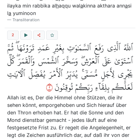
ilayka min rabbika al
h
aqqu wal
a
kinna akthara ann
a
si
l
a
yuminoon
Transliteration
2
ٱللَّهُ ٱلَّذِي رَفَعَ ٱلسَّمَٰوَٰتِ بِغَيۡرِ عَمَدٖ تَرَوۡنَهَاۖ ثُمَّ
ٱسۡتَوَىٰ عَلَى ٱلۡعَرۡشِۖ وَسَخَّرَ ٱلشَّمۡسَ وَٱلۡقَمَرَۖ كُلّٞ
يَجۡرِي لِأَجَلٖ مُّسَمّٗىۚ يُدَبِّرُ ٱلۡأَمۡرَ يُفَصِّلُ ٱلۡأٓيَٰتِ
٢
لَعَلَّكُم بِلِقَآءِ رَبِّكُمۡ تُوقِنُونَ
Allah ist es, Der die Himmel ohne Stützen, die ihr
sehen könnt, emporgehoben und Sich hierauf über
den Thron erhoben hat. Er hat die Sonne und den
Mond dienstbar gemacht - jedes läuft auf eine
festgesetzte Frist zu. Er regelt die Angelegenheit, er
legt die Zeichen ausführlich dar, auf daß ihr von der