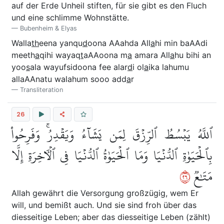
auf der Erde Unheil stiften, für sie gibt es den Fluch
und eine schlimme Wohnstätte.
Bubenheim & Elyas
Walla
th
eena yanqu
d
oona AAahda All
a
hi min baAAdi
meeth
a
qihi wayaq
t
aAAoona m
a
amara All
a
hu bihi an
yoo
s
ala wayufsidoona fee alar
d
i ol
a
ika lahumu
allaAAnatu walahum sooo add
a
r
Transliteration
26
ٱللَّهُ يَبۡسُطُ ٱلرِّزۡقَ لِمَن يَشَآءُ وَيَقۡدِرُۚ وَفَرِحُواْ
بِٱلۡحَيَوٰةِ ٱلدُّنۡيَا وَمَا ٱلۡحَيَوٰةُ ٱلدُّنۡيَا فِي ٱلۡأٓخِرَةِ إِلَّا
٦٢
مَتَٰعٞ
Allah gewährt die Versorgung großzügig, wem Er
will, und bemißt auch. Und sie sind froh über das
diesseitige Leben; aber das diesseitige Leben (zählt)