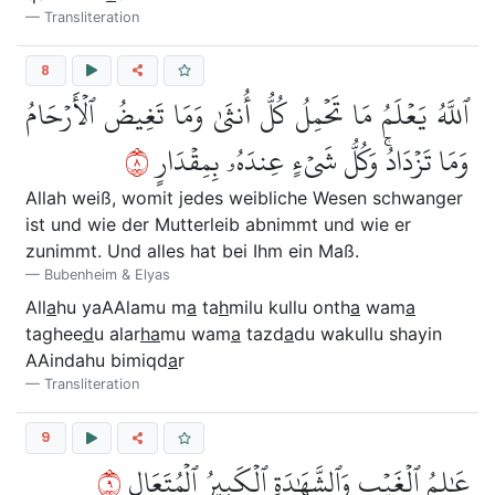
Transliteration
8
ٱللَّهُ يَعۡلَمُ مَا تَحۡمِلُ كُلُّ أُنثَىٰ وَمَا تَغِيضُ ٱلۡأَرۡحَامُ
٨
وَمَا تَزۡدَادُۚ وَكُلُّ شَيۡءٍ عِندَهُۥ بِمِقۡدَارٍ
Allah weiß, womit jedes weibliche Wesen schwanger
ist und wie der Mutterleib abnimmt und wie er
zunimmt. Und alles hat bei Ihm ein Maß.
Bubenheim & Elyas
All
a
hu yaAAlamu m
a
ta
h
milu kullu onth
a
wam
a
taghee
d
u alar
ha
mu wam
a
tazd
a
du wakullu shayin
AAindahu bimiqd
a
r
Transliteration
9
٩
عَٰلِمُ ٱلۡغَيۡبِ وَٱلشَّهَٰدَةِ ٱلۡكَبِيرُ ٱلۡمُتَعَالِ