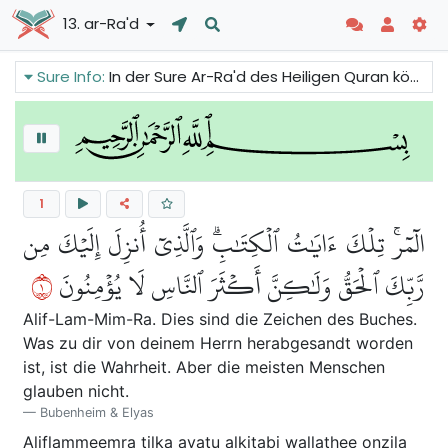
13. ar-Ra'd
Sure Info:
In der Sure Ar-Ra'd des Heiligen Quran können wir über die göttliche Führung lesen. Allah hat das ganze Universum erschaffen und Er weiß, was sich im Mutterleib befindet und alles unter Seinem Wissen. Er sandte seine Propheten, um sie zum Volk zu führen, und jetzt ist der letzte Gesandte (Prophet Muhammad) gekommen.
1
الٓمٓرۚ تِلۡكَ ءَايَٰتُ ٱلۡكِتَٰبِۗ وَٱلَّذِيٓ أُنزِلَ إِلَيۡكَ مِن
١
رَّبِّكَ ٱلۡحَقُّ وَلَٰكِنَّ أَكۡثَرَ ٱلنَّاسِ لَا يُؤۡمِنُونَ
Alif-Lam-Mim-Ra. Dies sind die Zeichen des Buches.
Was zu dir von deinem Herrn herabgesandt worden
ist, ist die Wahrheit. Aber die meisten Menschen
glauben nicht.
Bubenheim & Elyas
Alifl
a
mmeemr
a
tilka
a
y
a
tu alkit
a
bi walla
th
ee onzila