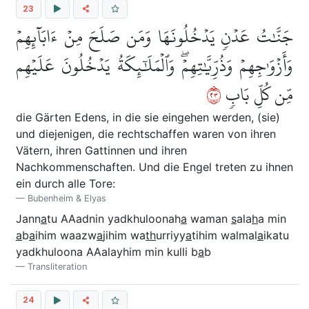
23
جَنَّٰتُ عَدۡنٖ يَدۡخُلُونَهَا وَمَن صَلَحَ مِنۡ ءَابَآئِهِمۡ
وَأَزۡوَٰجِهِمۡ وَذُرِّيَّٰتِهِمۡۖ وَٱلۡمَلَٰٓئِكَةُ يَدۡخُلُونَ عَلَيۡهِم
٣٢
مِّن كُلِّ بَابٖ
die Gärten Edens, in die sie eingehen werden, (sie)
und diejenigen, die rechtschaffen waren von ihren
Vätern, ihren Gattinnen und ihren
Nachkommenschaften. Und die Engel treten zu ihnen
ein durch alle Tore:
Bubenheim & Elyas
Jann
a
tu AAadnin yadkhuloonah
a
waman
s
ala
h
a min
a
b
a
ihim waazw
a
jihim wa
th
urriyy
a
tihim walmal
a
ikatu
yadkhuloona AAalayhim min kulli b
a
b
Transliteration
24