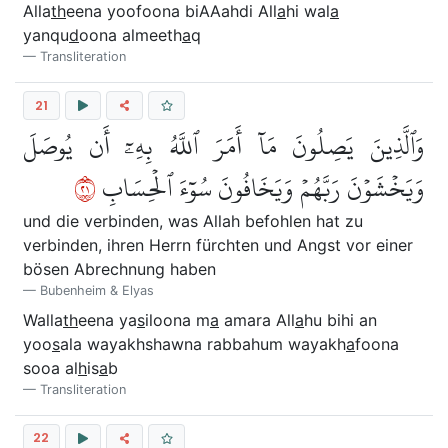
Alla
th
eena yoofoona biAAahdi All
a
hi wal
a
yanqu
d
oona almeeth
a
q
Transliteration
21
وَٱلَّذِينَ يَصِلُونَ مَآ أَمَرَ ٱللَّهُ بِهِۦٓ أَن يُوصَلَ
١٢
وَيَخۡشَوۡنَ رَبَّهُمۡ وَيَخَافُونَ سُوٓءَ ٱلۡحِسَابِ
und die verbinden, was Allah befohlen hat zu
verbinden, ihren Herrn fürchten und Angst vor einer
bösen Abrechnung haben
Bubenheim & Elyas
Walla
th
eena ya
s
iloona m
a
amara All
a
hu bihi an
yoo
s
ala wayakhshawna rabbahum wayakh
a
foona
sooa al
h
is
a
b
Transliteration
22