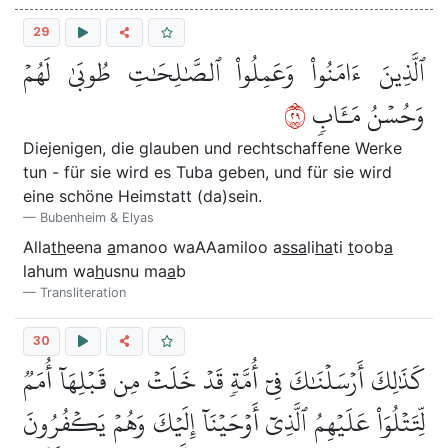
29
ٱلَّذِينَ ءَامَنُواْ وَعَمِلُواْ ٱلصَّٰلِحَٰتِ طُوبَىٰ لَهُمۡ
٩٢
وَحُسۡنُ مَـَٔابٖ
Diejenigen, die glauben und rechtschaffene Werke
tun - für sie wird es Tuba geben, und für sie wird
eine schöne Heimstatt (da)sein.
Bubenheim & Elyas
Alla
th
eena
a
manoo waAAamiloo a
ssa
li
ha
ti
t
oob
a
lahum wa
h
usnu ma
a
b
Transliteration
30
كَذَٰلِكَ أَرۡسَلۡنَٰكَ فِيٓ أُمَّةٖ قَدۡ خَلَتۡ مِن قَبۡلِهَآ أُمَمٞ
لِّتَتۡلُوَاْ عَلَيۡهِمُ ٱلَّذِيٓ أَوۡحَيۡنَآ إِلَيۡكَ وَهُمۡ يَكۡفُرُونَ