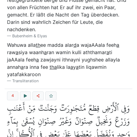
festgegründete Berge und Flüsse gemacht hat. Und
von allen Früchten hat Er auf ihr zwei, ein Paar,
gemacht. Er läßt die Nacht den Tag überdecken.
Darin sind wahrlich Zeichen für Leute, die
nachdenken.
Bubenheim & Elyas
Wahuwa alla
th
ee madda alar
d
a wajaAAala feeh
a
raw
a
siya waanh
a
ran wamin kulli aththamar
a
ti
jaAAala feeh
a
zawjayni ithnayni yughshee allayla
annah
a
ra inna fee
tha
lika la
a
y
a
tin liqawmin
yatafakkaroon
Transliteration
4
وَفِي ٱلۡأَرۡضِ قِطَعٞ مُّتَجَٰوِرَٰتٞ وَجَنَّٰتٞ مِّنۡ أَعۡنَٰبٖ
وَزَرۡعٞ وَنَخِيلٞ صِنۡوَانٞ وَغَيۡرُ صِنۡوَانٖ يُسۡقَىٰ بِمَآءٖ
وَٰحِدٖ وَنُفَضِّلُ بَعۡضَهَا عَلَىٰ بَعۡضٖ فِي ٱلۡأُكُلِۚ إِنَّ