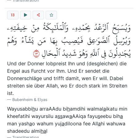
Transliteration
13
وَيُسَبِّحُ ٱلرَّعۡدُ بِحَمۡدِهِۦ وَٱلۡمَلَٰٓئِكَةُ مِنۡ خِيفَتِهِۦ
وَيُرۡسِلُ ٱلصَّوَٰعِقَ فَيُصِيبُ بِهَا مَن يَشَآءُ وَهُمۡ
٣١
يُجَٰدِلُونَ فِي ٱللَّهِ وَهُوَ شَدِيدُ ٱلۡمِحَالِ
Und der Donner lobpreist Ihn und (desgleichen) die
Engel aus Furcht vor Ihm. Und Er sendet die
Donnerschläge und trifft damit, wen Er will. Dabei
streiten sie über Allah, wo Er doch stark im Streiten
ist.
Bubenheim & Elyas
Wayusabbi
h
u arraAAdu bi
h
amdihi walmal
a
ikatu min
kheefatihi wayursilu a
ss
aw
a
AAiqa fayu
s
eebu bih
a
man yash
a
o wahum yuj
a
diloona fee All
a
hi wahuwa
shadeedu almi
ha
l
Transliteration