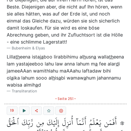
Beste. Diejenigen aber, die nicht auf Ihn hören, wenn
sie alles hätten, was auf der Erde ist, und noch
einmal das Gleiche dazu, würden sie sich sicherlich
damit loskaufen. Für sie wird es eine böse
Abrechnung geben, und ihr Zufluchtsort ist die Hölle
- eine schlimme Lagerstatt!
Bubenheim & Elyas
Lilla
th
eena istaj
a
boo lirabbihimu al
h
usn
a
walla
th
eena
lam yastajeeboo lahu law anna lahum m
a
fee alar
d
i
jameeAAan wamithlahu maAAahu laftadaw bihi
ol
a
ika lahum sooo al
h
is
a
bi wamaw
a
hum jahannamu
wabisa almih
a
d
Transliteration
• Seite 251 •
19
۞ أَفَمَن يَعۡلَمُ أَنَّمَآ أُنزِلَ إِلَيۡكَ مِن رَّبِّكَ ٱلۡحَقُّ