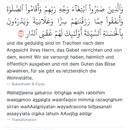
وَٱلَّذِينَ صَبَرُواْ ٱبۡتِغَآءَ وَجۡهِ رَبِّهِمۡ وَأَقَامُواْ ٱلصَّلَوٰةَ
وَأَنفَقُواْ مِمَّا رَزَقۡنَٰهُمۡ سِرّٗا وَعَلَانِيَةٗ وَيَدۡرَءُونَ
٢٢
بِٱلۡحَسَنَةِ ٱلسَّيِّئَةَ أُوْلَٰٓئِكَ لَهُمۡ عُقۡبَى ٱلدَّارِ
und die geduldig sind im Trachten nach dem
Angesicht ihres Herrn, das Gebet verrichten und von
dem, womit Wir sie versorgt haben, heimlich und
öffentlich ausgeben und mit dem Guten das Böse
abwehren, für sie gibt es letztendlich die
Wohnstätte,
Bubenheim & Elyas
Walla
th
eena
s
abaroo ibtigh
a
a wajhi rabbihim
waaq
a
moo a
ss
al
a
ta waanfaqoo mimm
a
razaqn
a
hum
sirran waAAal
a
niyatan wayadraoona bil
h
asanati
assayyiata ol
a
ika lahum AAuqb
a
add
a
r
Transliteration