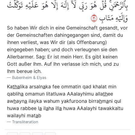
بِٱلرَّحۡمَٰنِۚ قُلۡ هُوَ رَبِّي لَآ إِلَٰهَ إِلَّا هُوَ عَلَيۡهِ تَوَكَّلۡتُ
٠٣
وَإِلَيۡهِ مَتَابِ
So haben Wir dich in eine Gemeinschaft gesandt, vor
der Gemeinschaften dahingegangen sind, damit du
ihnen verliest, was Wir dir (als Offenbarung)
eingegeben haben; und doch verleugnen sie den
Allerbarmer. Sag: Er ist mein Herr. Es gibt keinen
Gott außer Ihm. Auf Ihn verlasse ich mich, und zu
Ihm bereue ich.
Bubenheim & Elyas
Ka
tha
lika arsaln
a
ka fee ommatin qad khalat min
qablih
a
omamun litatluwa AAalayhimu alla
th
ee
aw
h
ayn
a
ilayka wahum yakfuroona birra
h
m
a
ni qul
huwa rabbee l
a
il
a
ha ill
a
huwa AAalayhi tawakkaltu
wailayhi mat
a
b
Transliteration