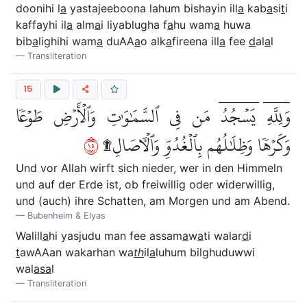
doonihi l
a
yastajeeboona lahum bishayin ill
a
kab
a
si
t
i
kaffayhi il
a
alm
a
i liyablugha f
a
hu wam
a
huwa
bib
a
lighihi wam
a
duAA
a
o alk
a
fireena ill
a
fee
d
al
a
l
Transliteration
15
وَلِلَّهِۤ يَسۡجُدُۤ مَن فِي ٱلسَّمَٰوَٰتِ وَٱلۡأَرۡضِ طَوۡعٗا
٥١
وَكَرۡهٗا وَظِلَٰلُهُم بِٱلۡغُدُوِّ وَٱلۡأٓصَالِ۩
Und vor Allah wirft sich nieder, wer in den Himmeln
und auf der Erde ist, ob freiwillig oder widerwillig,
und (auch) ihre Schatten, am Morgen und am Abend.
Bubenheim & Elyas
Walill
a
hi yasjudu man fee assam
a
w
a
ti walar
d
i
t
awAAan wakarhan wa
th
il
a
luhum bilghuduwwi
wal
asa
l
Transliteration