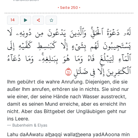
• Seite 250 •
14
لَهُۥ دَعۡوَةُ ٱلۡحَقِّۚ وَٱلَّذِينَ يَدۡعُونَ مِن دُونِهِۦ لَا
يَسۡتَجِيبُونَ لَهُم بِشَيۡءٍ إِلَّا كَبَٰسِطِ كَفَّيۡهِ إِلَى
ٱلۡمَآءِ لِيَبۡلُغَ فَاهُ وَمَا هُوَ بِبَٰلِغِهِۦۚ وَمَا دُعَآءُ
٤١
ٱلۡكَٰفِرِينَ إِلَّا فِي ضَلَٰلٖ
Ihm gebührt die wahre Anrufung. Diejenigen, die sie
außer Ihm anrufen, erhören sie in nichts. Sie sind nur
wie einer, der seine Hände nach Wasser ausstreckt,
damit es seinen Mund erreiche, aber es erreicht ihn
nicht. Aber das Bittgebet der Ungläubigen geht nur
ins Leere.
Bubenheim & Elyas
Lahu daAAwatu al
h
aqqi walla
th
eena yadAAoona min