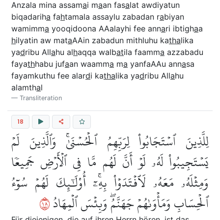
Anzala mina assam
a
i m
a
an fas
a
lat awdiyatun
biqadarih
a
fa
h
tamala assaylu zabadan r
a
biyan
wamimm
a
yooqidoona AAalayhi fee ann
a
ri ibtigh
a
a
h
ilyatin aw mat
a
AAin zabadun mithluhu ka
tha
lika
ya
d
ribu All
a
hu al
h
aqqa walb
at
ila faamm
a
azzabadu
faya
th
habu juf
a
an waamm
a
m
a
yanfaAAu ann
a
sa
fayamkuthu fee alar
d
i ka
tha
lika ya
d
ribu All
a
hu
alamth
a
l
Transliteration
18
لِلَّذِينَ ٱسۡتَجَابُواْ لِرَبِّهِمُ ٱلۡحُسۡنَىٰۚ وَٱلَّذِينَ لَمۡ
يَسۡتَجِيبُواْ لَهُۥ لَوۡ أَنَّ لَهُم مَّا فِي ٱلۡأَرۡضِ جَمِيعٗا
وَمِثۡلَهُۥ مَعَهُۥ لَٱفۡتَدَوۡاْ بِهِۦٓۚ أُوْلَٰٓئِكَ لَهُمۡ سُوٓءُ
٨١
ٱلۡحِسَابِ وَمَأۡوَىٰهُمۡ جَهَنَّمُۖ وَبِئۡسَ ٱلۡمِهَادُ
Für diejenigen, die auf ihren Herrn hören, ist das