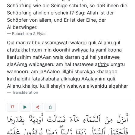
Schöpfung wie die Seinige schufen, so daß ihnen die
Schöpfung ähnlich erscheint? Sag: Allah ist der
Schöpfer von allem, und Er ist der Eine, der
Allbezwinger.
Bubenheim & Elyas
Qul man rabbu assam
a
w
a
ti walar
d
i quli All
a
hu qul
afattakha
th
tum min doonihi awliy
a
a l
a
yamlikoona
lianfusihim nafAAan wal
a
d
arran qul hal yastawee
alaAAm
a
walba
s
eeru am hal tastawee a
thth
ulum
a
tu
wannooru am jaAAaloo lill
a
hi shurak
a
a khalaqoo
kakhalqihi fatash
a
baha alkhalqu AAalayhim quli
All
a
hu kh
a
liqu kulli shayin wahuwa alw
ah
idu alqahh
a
r
Transliteration
17
أَنزَلَ مِنَ ٱلسَّمَآءِ مَآءٗ فَسَالَتۡ أَوۡدِيَةُۢ بِقَدَرِهَا
فَٱحۡتَمَلَ ٱلسَّيۡلُ زَبَدٗا رَّابِيٗاۖ وَمِمَّا يُوقِدُونَ عَلَيۡهِ