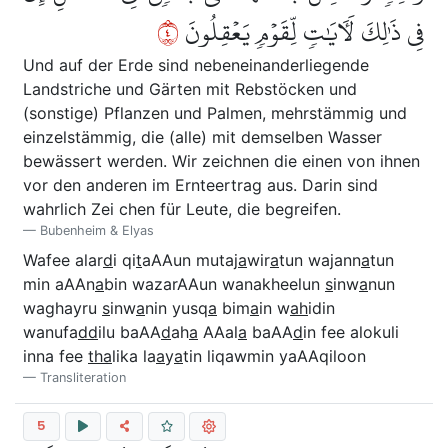
٤
فِي ذَٰلِكَ لَأٓيَٰتٖ لِّقَوۡمٖ يَعۡقِلُونَ
Und auf der Erde sind nebeneinanderliegende
Landstriche und Gärten mit Rebstöcken und
(sonstige) Pflanzen und Palmen, mehrstämmig und
einzelstämmig, die (alle) mit demselben Wasser
bewässert werden. Wir zeichnen die einen von ihnen
vor den anderen im Ernteertrag aus. Darin sind
wahrlich Zei chen für Leute, die begreifen.
Bubenheim & Elyas
Wafee alar
d
i qi
t
aAAun mutaj
a
wir
a
tun wajann
a
tun
min aAAn
a
bin wazarAAun wanakheelun
s
inw
a
nun
waghayru
s
inw
a
nin yusq
a
bim
a
in w
ah
idin
wanufa
dd
ilu baAA
d
ah
a
AAal
a
baAA
d
in fee alokuli
inna fee
tha
lika la
a
y
a
tin liqawmin yaAAqiloon
Transliteration
5