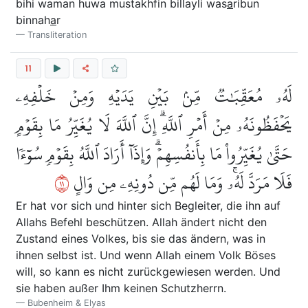
bihi waman huwa mustakhfin billayli was
a
ribun
binnah
a
r
Transliteration
11
لَهُۥ مُعَقِّبَٰتٞ مِّنۢ بَيۡنِ يَدَيۡهِ وَمِنۡ خَلۡفِهِۦ
يَحۡفَظُونَهُۥ مِنۡ أَمۡرِ ٱللَّهِۗ إِنَّ ٱللَّهَ لَا يُغَيِّرُ مَا بِقَوۡمٍ
حَتَّىٰ يُغَيِّرُواْ مَا بِأَنفُسِهِمۡۗ وَإِذَآ أَرَادَ ٱللَّهُ بِقَوۡمٖ سُوٓءٗا
١١
فَلَا مَرَدَّ لَهُۥۚ وَمَا لَهُم مِّن دُونِهِۦ مِن وَالٍ
Er hat vor sich und hinter sich Begleiter, die ihn auf
Allahs Befehl beschützen. Allah ändert nicht den
Zustand eines Volkes, bis sie das ändern, was in
ihnen selbst ist. Und wenn Allah einem Volk Böses
will, so kann es nicht zurückgewiesen werden. Und
sie haben außer Ihm keinen Schutzherrn.
Bubenheim & Elyas