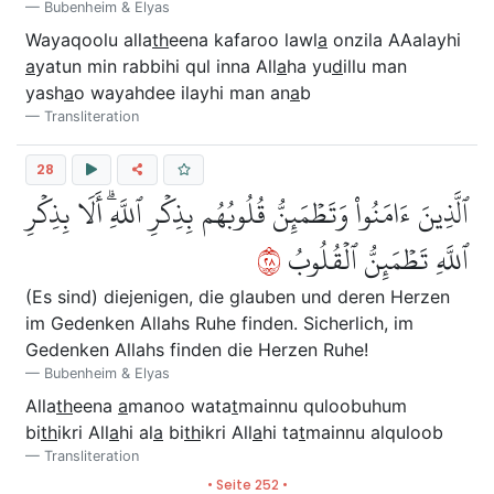
Bubenheim & Elyas
Wayaqoolu alla
th
eena kafaroo lawl
a
onzila AAalayhi
a
yatun min rabbihi qul inna All
a
ha yu
d
illu man
yash
a
o wayahdee ilayhi man an
a
b
Transliteration
28
ٱلَّذِينَ ءَامَنُواْ وَتَطۡمَئِنُّ قُلُوبُهُم بِذِكۡرِ ٱللَّهِۗ أَلَا بِذِكۡرِ
٨٢
ٱللَّهِ تَطۡمَئِنُّ ٱلۡقُلُوبُ
(Es sind) diejenigen, die glauben und deren Herzen
im Gedenken Allahs Ruhe finden. Sicherlich, im
Gedenken Allahs finden die Herzen Ruhe!
Bubenheim & Elyas
Alla
th
eena
a
manoo wata
t
mainnu quloobuhum
bi
th
ikri All
a
hi al
a
bi
th
ikri All
a
hi ta
t
mainnu alquloob
Transliteration
• Seite 252 •