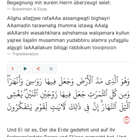
Begegnung mit eurem Herrn überzeugt seiet.
Bubenheim & Elyas
All
a
hu alla
th
ee rafaAAa assam
a
w
a
ti bighayri
AAamadin tarawnah
a
thumma istaw
a
AAal
a
alAAarshi wasakhkhara ashshamsa walqamara kullun
yajree liajalin musamman yudabbiru alamra yufa
ss
ilu
al
a
y
a
ti laAAallakum biliq
a
i rabbikum tooqinoon
Transliteration
3
وَهُوَ ٱلَّذِي مَدَّ ٱلۡأَرۡضَ وَجَعَلَ فِيهَا رَوَٰسِيَ وَأَنۡهَٰرٗاۖ
وَمِن كُلِّ ٱلثَّمَرَٰتِ جَعَلَ فِيهَا زَوۡجَيۡنِ ٱثۡنَيۡنِۖ يُغۡشِي
ٱلَّيۡلَ ٱلنَّهَارَۚ إِنَّ فِي ذَٰلِكَ لَأٓيَٰتٖ لِّقَوۡمٖ يَتَفَكَّرُونَ
٣
Und Er ist es, Der die Erde gedehnt und auf ihr