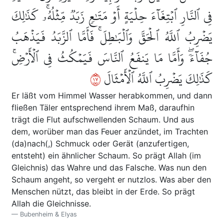
فِي ٱلنَّارِ ٱبۡتِغَآءَ حِلۡيَةٍ أَوۡ مَتَٰعٖ زَبَدٞ مِّثۡلُهُۥۚ كَذَٰلِكَ
يَضۡرِبُ ٱللَّهُ ٱلۡحَقَّ وَٱلۡبَٰطِلَۚ فَأَمَّا ٱلزَّبَدُ فَيَذۡهَبُ
جُفَآءٗۖ وَأَمَّا مَا يَنفَعُ ٱلنَّاسَ فَيَمۡكُثُ فِي ٱلۡأَرۡضِۚ
٧١
كَذَٰلِكَ يَضۡرِبُ ٱللَّهُ ٱلۡأَمۡثَالَ
Er läßt vom Himmel Wasser herabkommen, und dann
fließen Täler entsprechend ihrem Maß, daraufhin
trägt die Flut aufschwellenden Schaum. Und aus
dem, worüber man das Feuer anzündet, im Trachten
(da)nach(,) Schmuck oder Gerät (anzufertigen,
entsteht) ein ähnlicher Schaum. So prägt Allah (im
Gleichnis) das Wahre und das Falsche. Was nun den
Schaum angeht, so vergeht er nutzlos. Was aber den
Menschen nützt, das bleibt in der Erde. So prägt
Allah die Gleichnisse.
Bubenheim & Elyas