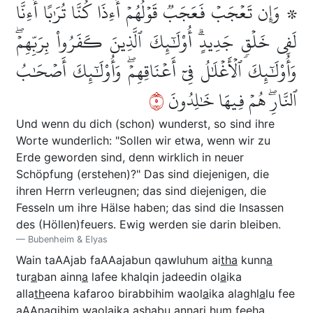
۞ وَإِن تَعۡجَبۡ فَعَجَبٞ قَوۡلُهُمۡ أَءِذَا كُنَّا تُرَٰبًا أَءِنَّا
لَفِي خَلۡقٖ جَدِيدٍۗ أُوْلَٰٓئِكَ ٱلَّذِينَ كَفَرُواْ بِرَبِّهِمۡۖ
وَأُوْلَٰٓئِكَ ٱلۡأَغۡلَٰلُ فِيٓ أَعۡنَاقِهِمۡۖ وَأُوْلَٰٓئِكَ أَصۡحَٰبُ
٥
ٱلنَّارِۖ هُمۡ فِيهَا خَٰلِدُونَ
Und wenn du dich (schon) wunderst, so sind ihre
Worte wunderlich: "Sollen wir etwa, wenn wir zu
Erde geworden sind, denn wirklich in neuer
Schöpfung (erstehen)?" Das sind diejenigen, die
ihren Herrn verleugnen; das sind diejenigen, die
Fesseln um ihre Hälse haben; das sind die Insassen
des (Höllen)feuers. Ewig werden sie darin bleiben.
Bubenheim & Elyas
Wain taAAjab faAAajabun qawluhum ai
tha
kunn
a
tur
a
ban ainn
a
lafee khalqin jadeedin ol
a
ika
alla
th
eena kafaroo birabbihim waol
a
ika alaghl
a
lu fee
aAAn
a
qihim waol
a
ika a
s
ha
bu ann
a
ri hum feeh
a