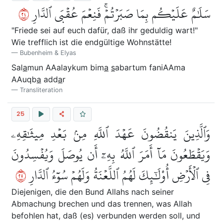
٤٢
سَلَٰمٌ عَلَيۡكُم بِمَا صَبَرۡتُمۡۚ فَنِعۡمَ عُقۡبَى ٱلدَّارِ
"Friede sei auf euch dafür, daß ihr geduldig wart!"
Wie trefflich ist die endgültige Wohnstätte!
Bubenheim & Elyas
Sal
a
mun AAalaykum bim
a
s
abartum faniAAma
AAuqb
a
add
a
r
Transliteration
25
وَٱلَّذِينَ يَنقُضُونَ عَهۡدَ ٱللَّهِ مِنۢ بَعۡدِ مِيثَٰقِهِۦ
وَيَقۡطَعُونَ مَآ أَمَرَ ٱللَّهُ بِهِۦٓ أَن يُوصَلَ وَيُفۡسِدُونَ
٥٢
فِي ٱلۡأَرۡضِ أُوْلَٰٓئِكَ لَهُمُ ٱللَّعۡنَةُ وَلَهُمۡ سُوٓءُ ٱلدَّارِ
Diejenigen, die den Bund Allahs nach seiner
Abmachung brechen und das trennen, was Allah
befohlen hat, daß (es) verbunden werden soll, und