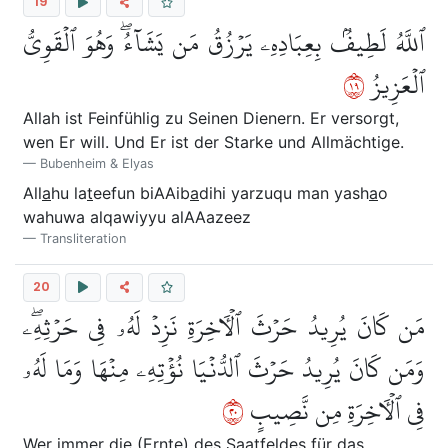
19
ٱللَّهُ لَطِيفُۢ بِعِبَادِهِۦ يَرۡزُقُ مَن يَشَآءُۖ وَهُوَ ٱلۡقَوِيُّ
٩١
ٱلۡعَزِيزُ
Allah ist Feinfühlig zu Seinen Dienern. Er versorgt,
wen Er will. Und Er ist der Starke und Allmächtige.
Bubenheim & Elyas
All
a
hu la
t
eefun biAAib
a
dihi yarzuqu man yash
a
o
wahuwa alqawiyyu alAAazeez
Transliteration
20
مَن كَانَ يُرِيدُ حَرۡثَ ٱلۡأٓخِرَةِ نَزِدۡ لَهُۥ فِي حَرۡثِهِۦۖ
وَمَن كَانَ يُرِيدُ حَرۡثَ ٱلدُّنۡيَا نُؤۡتِهِۦ مِنۡهَا وَمَا لَهُۥ
٠٢
فِي ٱلۡأٓخِرَةِ مِن نَّصِيبٍ
Wer immer die (Ernte) des Saatfeldes für das