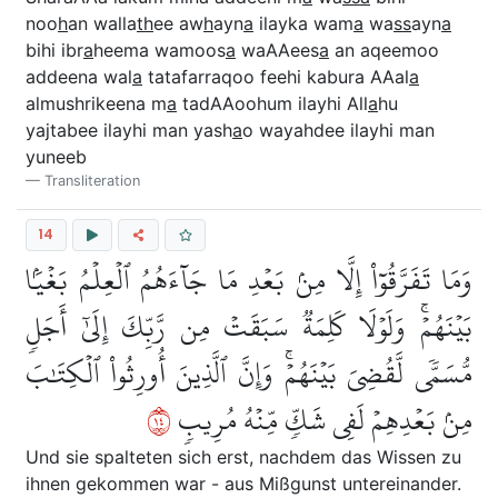
noo
h
an walla
th
ee aw
h
ayn
a
ilayka wam
a
wa
ss
ayn
a
bihi ibr
a
heema wamoos
a
waAAees
a
an aqeemoo
addeena wal
a
tatafarraqoo feehi kabura AAal
a
almushrikeena m
a
tadAAoohum ilayhi All
a
hu
yajtabee ilayhi man yash
a
o wayahdee ilayhi man
yuneeb
Transliteration
14
وَمَا تَفَرَّقُوٓاْ إِلَّا مِنۢ بَعۡدِ مَا جَآءَهُمُ ٱلۡعِلۡمُ بَغۡيَۢا
بَيۡنَهُمۡۚ وَلَوۡلَا كَلِمَةٞ سَبَقَتۡ مِن رَّبِّكَ إِلَىٰٓ أَجَلٖ
مُّسَمّٗى لَّقُضِيَ بَيۡنَهُمۡۚ وَإِنَّ ٱلَّذِينَ أُورِثُواْ ٱلۡكِتَٰبَ
٤١
مِنۢ بَعۡدِهِمۡ لَفِي شَكّٖ مِّنۡهُ مُرِيبٖ
Und sie spalteten sich erst, nachdem das Wissen zu
ihnen gekommen war - aus Mißgunst untereinander.