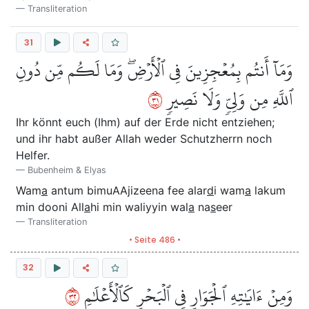
Transliteration
31
وَمَآ أَنتُم بِمُعۡجِزِينَ فِي ٱلۡأَرۡضِۖ وَمَا لَكُم مِّن دُونِ
١٣
ٱللَّهِ مِن وَلِيّٖ وَلَا نَصِيرٖ
Ihr könnt euch (Ihm) auf der Erde nicht entziehen;
und ihr habt außer Allah weder Schutzherrn noch
Helfer.
Bubenheim & Elyas
Wam
a
antum bimuAAjizeena fee alar
d
i wam
a
lakum
min dooni All
a
hi min waliyyin wal
a
na
s
eer
Transliteration
• Seite 486 •
32
٢٣
وَمِنۡ ءَايَٰتِهِ ٱلۡجَوَارِ فِي ٱلۡبَحۡرِ كَٱلۡأَعۡلَٰمِ