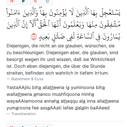
18
يَسۡتَعۡجِلُ بِهَا ٱلَّذِينَ لَا يُؤۡمِنُونَ بِهَاۖ وَٱلَّذِينَ ءَامَنُواْ
مُشۡفِقُونَ مِنۡهَا وَيَعۡلَمُونَ أَنَّهَا ٱلۡحَقُّۗ أَلَآ إِنَّ ٱلَّذِينَ
٨١
يُمَارُونَ فِي ٱلسَّاعَةِ لَفِي ضَلَٰلِۭ بَعِيدٍ
Diejenigen, die nicht an sie glauben, wünschen, sie
zu beschleunigen. Diejenigen aber, die glauben, sind
besorgt wegen ihr und wissen, daß sie Wirklichkeit
ist. Doch eben diejenigen, die über die Stunde
streiten, befinden sich wahrlich in tiefem Irrtum.
Bubenheim & Elyas
YastaAAjilu bih
a
alla
th
eena l
a
yuminoona bih
a
walla
th
eena
a
manoo mushfiqoona minh
a
wayaAAlamoona annah
a
al
h
aqqu al
a
inna alla
th
eena
yum
a
roona fee ass
a
AAati lafee
d
al
a
lin baAAeed
Transliteration