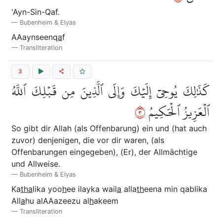
'Ayn-Sin-Qaf.
Bubenheim & Elyas
AAaynseenq
a
f
Transliteration
3
كَذَٰلِكَ يُوحِيٓ إِلَيۡكَ وَإِلَى ٱلَّذِينَ مِن قَبۡلِكَ ٱللَّهُ
٣
ٱلۡعَزِيزُ ٱلۡحَكِيمُ
So gibt dir Allah (als Offenbarung) ein und (hat auch
zuvor) denjenigen, die vor dir waren, (als
Offenbarungen eingegeben), (Er), der Allmächtige
und Allweise.
Bubenheim & Elyas
Ka
tha
lika yoo
h
ee ilayka wail
a
alla
th
eena min qablika
All
a
hu alAAazeezu al
h
akeem
Transliteration