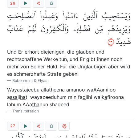
26
وَيَسۡتَجِيبُ ٱلَّذِينَ ءَامَنُواْ وَعَمِلُواْ ٱلصَّٰلِحَٰتِ
وَيَزِيدُهُم مِّن فَضۡلِهِۦۚ وَٱلۡكَٰفِرُونَ لَهُمۡ عَذَابٞ
٦٢
شَدِيدٞ
Und Er erhört diejenigen, die glauben und
rechtschaffene Werke tun, und Er gibt ihnen noch
mehr von Seiner Huld. Für die Ungläubigen aber wird
es schmerzhafte Strafe geben.
Bubenheim & Elyas
Wayastajeebu alla
th
eena
a
manoo waAAamiloo
a
ssa
li
ha
ti wayazeeduhum min fa
d
lihi walk
a
firoona
lahum AAa
tha
bun shadeed
Transliteration
27