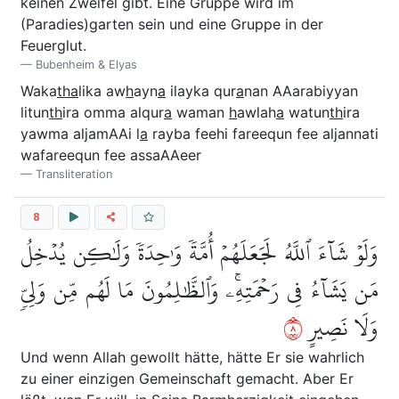
keinen Zweifel gibt. Eine Gruppe wird im
(Paradies)garten sein und eine Gruppe in der
Feuerglut.
Bubenheim & Elyas
Waka
tha
lika aw
h
ayn
a
ilayka qur
a
nan AAarabiyyan
litun
th
ira omma alqur
a
waman
h
awlah
a
watun
th
ira
yawma aljamAAi l
a
rayba feehi fareequn fee aljannati
wafareequn fee assaAAeer
Transliteration
8
وَلَوۡ شَآءَ ٱللَّهُ لَجَعَلَهُمۡ أُمَّةٗ وَٰحِدَةٗ وَلَٰكِن يُدۡخِلُ
مَن يَشَآءُ فِي رَحۡمَتِهِۦۚ وَٱلظَّٰلِمُونَ مَا لَهُم مِّن وَلِيّٖ
٨
وَلَا نَصِيرٍ
Und wenn Allah gewollt hätte, hätte Er sie wahrlich
zu einer einzigen Gemeinschaft gemacht. Aber Er