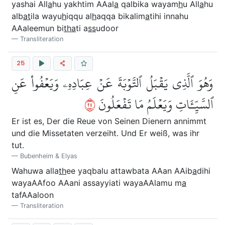
yashai All
a
hu yakhtim AAal
a
qalbika wayam
h
u All
a
hu
alb
at
ila wayu
h
iqqu al
h
aqqa bikalim
a
tihi innahu
AAaleemun bi
tha
ti a
ss
udoor
Transliteration
25
وَهُوَ ٱلَّذِي يَقۡبَلُ ٱلتَّوۡبَةَ عَنۡ عِبَادِهِۦ وَيَعۡفُواْ عَنِ
٥٢
ٱلسَّيِّـَٔاتِ وَيَعۡلَمُ مَا تَفۡعَلُونَ
Er ist es, Der die Reue von Seinen Dienern annimmt
und die Missetaten verzeiht. Und Er weiß, was ihr
tut.
Bubenheim & Elyas
Wahuwa alla
th
ee yaqbalu attawbata AAan AAib
a
dihi
wayaAAfoo AAani assayyiati wayaAAlamu m
a
tafAAaloon
Transliteration