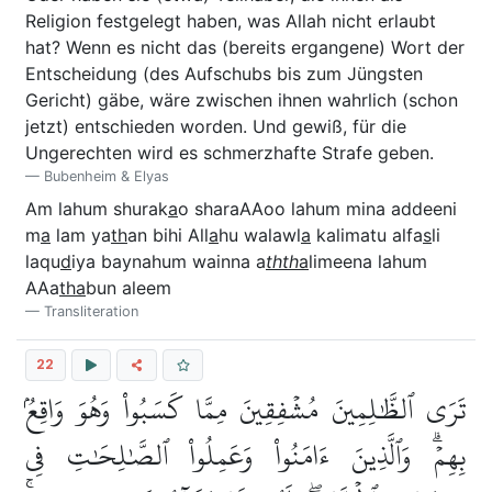
Religion festgelegt haben, was Allah nicht erlaubt
hat? Wenn es nicht das (bereits ergangene) Wort der
Entscheidung (des Aufschubs bis zum Jüngsten
Gericht) gäbe, wäre zwischen ihnen wahrlich (schon
jetzt) entschieden worden. Und gewiß, für die
Ungerechten wird es schmerzhafte Strafe geben.
Bubenheim & Elyas
Am lahum shurak
a
o sharaAAoo lahum mina addeeni
m
a
lam ya
th
an bihi All
a
hu walawl
a
kalimatu alfa
s
li
laqu
d
iya baynahum wainna a
thth
a
limeena lahum
AAa
tha
bun aleem
Transliteration
22
تَرَى ٱلظَّٰلِمِينَ مُشۡفِقِينَ مِمَّا كَسَبُواْ وَهُوَ وَاقِعُۢ
بِهِمۡۗ وَٱلَّذِينَ ءَامَنُواْ وَعَمِلُواْ ٱلصَّٰلِحَٰتِ فِي