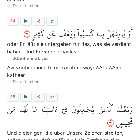
Transliteration
34
٤٣
أَوۡ يُوبِقۡهُنَّ بِمَا كَسَبُواْ وَيَعۡفُ عَن كَثِيرٖ
oder Er läßt sie untergehen für das, was sie verdient
haben. Und Er verzeiht vieles.
Bubenheim & Elyas
Aw yoobiqhunna bim
a
kasaboo wayaAAfu AAan
katheer
Transliteration
35
وَيَعۡلَمَ ٱلَّذِينَ يُجَٰدِلُونَ فِيٓ ءَايَٰتِنَا مَا لَهُم مِّن
٥٣
مَّحِيصٖ
Und diejenigen, die über Unsere Zeichen streiten,