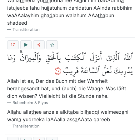
Walla
th
eena yu
ha
jjoona fee All
a
hi min baAAdi m
a
istujeeba lahu
h
ujjatuhum d
ah
i
d
atun AAinda rabbihim
waAAalayhim gha
d
abun walahum AAa
tha
bun
shadeed
Transliteration
17
ٱللَّهُ ٱلَّذِيٓ أَنزَلَ ٱلۡكِتَٰبَ بِٱلۡحَقِّ وَٱلۡمِيزَانَۗ وَمَا
٧١
يُدۡرِيكَ لَعَلَّ ٱلسَّاعَةَ قَرِيبٞ
Allah ist es, Der das Buch mit der Wahrheit
herabgesandt hat, und (auch) die Waage. Was läßt
dich wissen? Vielleicht ist die Stunde nahe.
Bubenheim & Elyas
All
a
hu alla
th
ee anzala alkit
a
ba bil
h
aqqi walmeez
a
ni
wam
a
yudreeka laAAalla ass
a
AAata qareeb
Transliteration