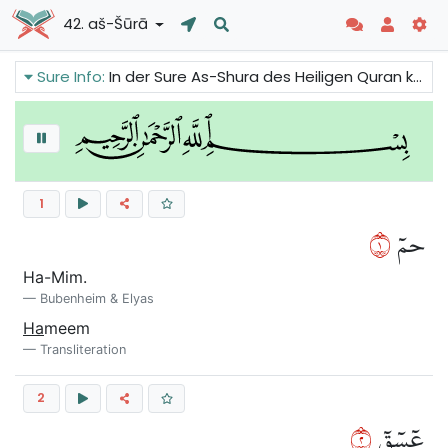
42. aš-Šūrā
Sure Info:
In der Sure As-Shura des Heiligen Quran können wir lesen, dass Allah, wenn er wollte, alle Menschen zu Gläubigen gemacht hätte. Aber er hat den Menschen die Freiheit gegeben, ihre eigene Wahl durch ihren freien Willen zu treffen. Allah wird alle Menschen am Tag des Gerichts richten.
1
١
حمٓ
Ha-Mim.
Bubenheim & Elyas
Ha
meem
Transliteration
2
٢
عٓسٓقٓ