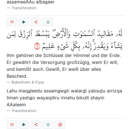
assameeAAu alba
s
eer
Transliteration
12
لَهُۥ مَقَالِيدُ ٱلسَّمَٰوَٰتِ وَٱلۡأَرۡضِۖ يَبۡسُطُ ٱلرِّزۡقَ لِمَن
٢١
يَشَآءُ وَيَقۡدِرُۚ إِنَّهُۥ بِكُلِّ شَيۡءٍ عَلِيمٞ
Ihm gehören die Schlüssel der Himmel und der Erde.
Er gewährt die Versorgung großzügig, wem Er will,
und bemißt auch. Gewiß, Er weiß über alles
Bescheid.
Bubenheim & Elyas
Lahu maq
a
leedu assam
a
w
a
ti walar
d
i yabsu
t
u arrizqa
liman yash
a
o wayaqdiru innahu bikulli shayin
AAaleem
Transliteration
13