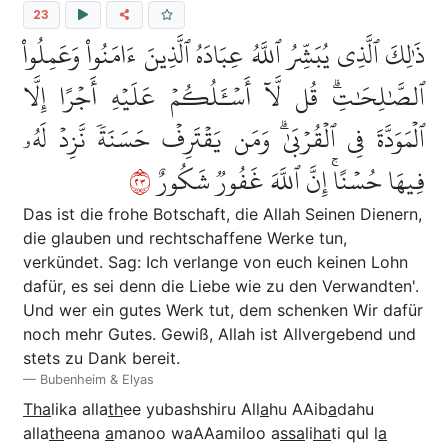
23
ذَٰلِكَ ٱلَّذِي يُبَشِّرُ ٱللَّهُ عِبَادَهُ ٱلَّذِينَ ءَامَنُواْ وَعَمِلُواْ
ٱلصَّٰلِحَٰتِۗ قُل لَّآ أَسۡـَٔلُكُمۡ عَلَيۡهِ أَجۡرًا إِلَّا
ٱلۡمَوَدَّةَ فِي ٱلۡقُرۡبَىٰۗ وَمَن يَقۡتَرِفۡ حَسَنَةٗ نَّزِدۡ لَهُۥ
٣٢
فِيهَا حُسۡنًاۚ إِنَّ ٱللَّهَ غَفُورٞ شَكُورٌ
Das ist die frohe Botschaft, die Allah Seinen Dienern,
die glauben und rechtschaffene Werke tun,
verkündet. Sag: Ich verlange von euch keinen Lohn
dafür, es sei denn die Liebe wie zu den Verwandten'.
Und wer ein gutes Werk tut, dem schenken Wir dafür
noch mehr Gutes. Gewiß, Allah ist Allvergebend und
stets zu Dank bereit.
Bubenheim & Elyas
Tha
lika alla
th
ee yubashshiru All
a
hu AAib
a
dahu
alla
th
eena
a
manoo waAAamiloo a
ssa
li
ha
ti qul l
a