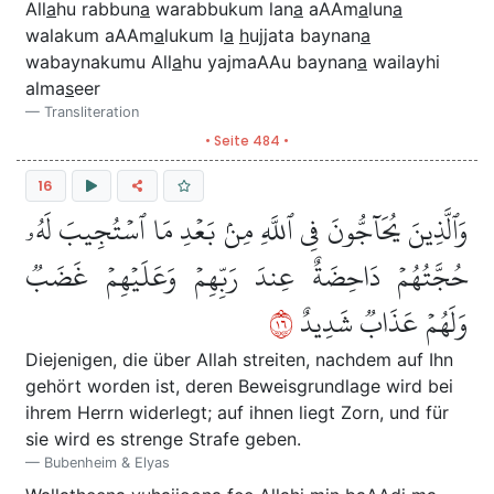
All
a
hu rabbun
a
warabbukum lan
a
aAAm
a
lun
a
walakum aAAm
a
lukum l
a
h
ujjata baynan
a
wabaynakumu All
a
hu yajmaAAu baynan
a
wailayhi
alma
s
eer
Transliteration
• Seite 484 •
16
وَٱلَّذِينَ يُحَآجُّونَ فِي ٱللَّهِ مِنۢ بَعۡدِ مَا ٱسۡتُجِيبَ لَهُۥ
حُجَّتُهُمۡ دَاحِضَةٌ عِندَ رَبِّهِمۡ وَعَلَيۡهِمۡ غَضَبٞ
٦١
وَلَهُمۡ عَذَابٞ شَدِيدٌ
Diejenigen, die über Allah streiten, nachdem auf Ihn
gehört worden ist, deren Beweisgrundlage wird bei
ihrem Herrn widerlegt; auf ihnen liegt Zorn, und für
sie wird es strenge Strafe geben.
Bubenheim & Elyas