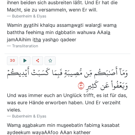
ihnen beiden sich ausbreiten läßt. Und Er hat die
Macht, sie zu versammeln, wenn Er will.
Bubenheim & Elyas
Wamin
a
y
a
tihi khalqu assam
a
w
a
ti walar
d
i wam
a
baththa feehim
a
min d
a
bbatin wahuwa AAal
a
jamAAihim i
tha
yash
a
o qadeer
Transliteration
30
وَمَآ أَصَٰبَكُم مِّن مُّصِيبَةٖ فَبِمَا كَسَبَتۡ أَيۡدِيكُمۡ
٠٣
وَيَعۡفُواْ عَن كَثِيرٖ
Und was immer euch an Unglück trifft, es ist für das,
was eure Hände erworben haben. Und Er verzeiht
vieles.
Bubenheim & Elyas
Wam
a
a
sa
bakum min mu
s
eebatin fabim
a
kasabat
aydeekum wayaAAfoo AAan katheer