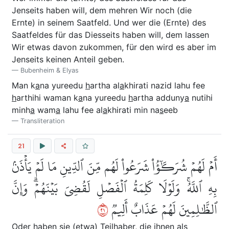
Jenseits haben will, dem mehren Wir noch (die
Ernte) in seinem Saatfeld. Und wer die (Ernte) des
Saatfeldes für das Diesseits haben will, dem lassen
Wir etwas davon zukommen, für den wird es aber im
Jenseits keinen Anteil geben.
Bubenheim & Elyas
Man k
a
na yureedu
h
artha al
a
khirati nazid lahu fee
h
arthihi waman k
a
na yureedu
h
artha adduny
a
nutihi
minh
a
wam
a
lahu fee al
a
khirati min na
s
eeb
Transliteration
21
أَمۡ لَهُمۡ شُرَكَٰٓؤُاْ شَرَعُواْ لَهُم مِّنَ ٱلدِّينِ مَا لَمۡ يَأۡذَنۢ
بِهِ ٱللَّهُۚ وَلَوۡلَا كَلِمَةُ ٱلۡفَصۡلِ لَقُضِيَ بَيۡنَهُمۡۗ وَإِنَّ
١٢
ٱلظَّٰلِمِينَ لَهُمۡ عَذَابٌ أَلِيمٞ
Oder haben sie (etwa) Teilhaber, die ihnen als