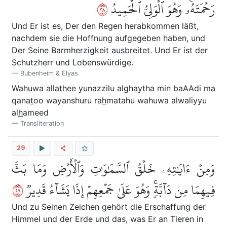
٨٢
رَحۡمَتَهُۥۚ وَهُوَ ٱلۡوَلِيُّ ٱلۡحَمِيدُ
Und Er ist es, Der den Regen herabkommen läßt,
nachdem sie die Hoffnung aufgegeben haben, und
Der Seine Barmherzigkeit ausbreitet. Und Er ist der
Schutzherr und Lobenswürdige.
Bubenheim & Elyas
Wahuwa alla
th
ee yunazzilu alghaytha min baAAdi m
a
qana
t
oo wayanshuru ra
h
matahu wahuwa alwaliyyu
al
h
ameed
Transliteration
29
وَمِنۡ ءَايَٰتِهِۦ خَلۡقُ ٱلسَّمَٰوَٰتِ وَٱلۡأَرۡضِ وَمَا بَثَّ
٩٢
فِيهِمَا مِن دَآبَّةٖۚ وَهُوَ عَلَىٰ جَمۡعِهِمۡ إِذَا يَشَآءُ قَدِيرٞ
Und zu Seinen Zeichen gehört die Erschaffung der
Himmel und der Erde und das, was Er an Tieren in