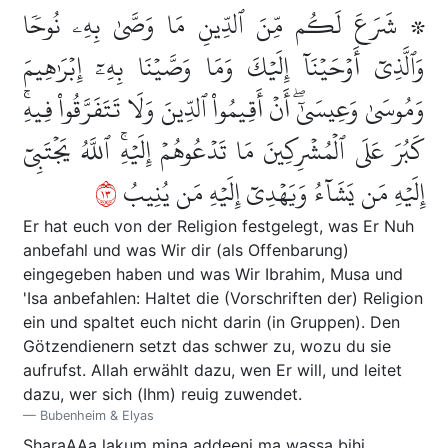
۞ شَرَعَ لَكُم مِّنَ ٱلدِّينِ مَا وَصَّىٰ بِهِۦ نُوحٗا
وَٱلَّذِيٓ أَوۡحَيۡنَآ إِلَيۡكَ وَمَا وَصَّيۡنَا بِهِۦٓ إِبۡرَٰهِيمَ
وَمُوسَىٰ وَعِيسَىٰٓۖ أَنۡ أَقِيمُواْ ٱلدِّينَ وَلَا تَتَفَرَّقُواْ فِيهِۚ
كَبُرَ عَلَى ٱلۡمُشۡرِكِينَ مَا تَدۡعُوهُمۡ إِلَيۡهِۚ ٱللَّهُ يَجۡتَبِيٓ
٣١
إِلَيۡهِ مَن يَشَآءُ وَيَهۡدِيٓ إِلَيۡهِ مَن يُنِيبُ
Er hat euch von der Religion festgelegt, was Er Nuh
anbefahl und was Wir dir (als Offenbarung)
eingegeben haben und was Wir Ibrahim, Musa und
'Isa anbefahlen: Haltet die (Vorschriften der) Religion
ein und spaltet euch nicht darin (in Gruppen). Den
Götzendienern setzt das schwer zu, wozu du sie
aufrufst. Allah erwählt dazu, wen Er will, und leitet
dazu, wer sich (Ihm) reuig zuwendet.
Bubenheim & Elyas
SharaAAa lakum mina addeeni m
a
wa
ssa
bihi