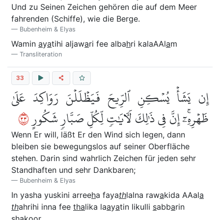
Und zu Seinen Zeichen gehören die auf dem Meer
fahrenden (Schiffe), wie die Berge.
Bubenheim & Elyas
Wamin
a
y
a
tihi aljaw
a
ri fee alba
h
ri kalaAAl
a
m
Transliteration
33
إِن يَشَأۡ يُسۡكِنِ ٱلرِّيحَ فَيَظۡلَلۡنَ رَوَاكِدَ عَلَىٰ
٣٣
ظَهۡرِهِۦٓۚ إِنَّ فِي ذَٰلِكَ لَأٓيَٰتٖ لِّكُلِّ صَبَّارٖ شَكُورٍ
Wenn Er will, läßt Er den Wind sich legen, dann
bleiben sie bewegungslos auf seiner Oberfläche
stehen. Darin sind wahrlich Zeichen für jeden sehr
Standhaften und sehr Dankbaren;
Bubenheim & Elyas
In yasha yuskini arree
h
a faya
th
lalna raw
a
kida AAal
a
th
ahrihi inna fee
tha
lika la
a
y
a
tin likulli
s
abb
a
rin
shakoor