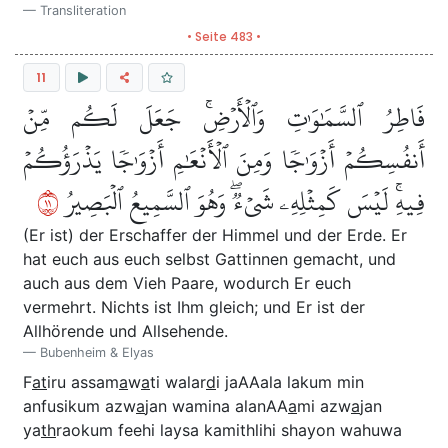
Transliteration
• Seite 483 •
11
فَاطِرُ ٱلسَّمَٰوَٰتِ وَٱلۡأَرۡضِۚ جَعَلَ لَكُم مِّنۡ
أَنفُسِكُمۡ أَزۡوَٰجٗا وَمِنَ ٱلۡأَنۡعَٰمِ أَزۡوَٰجٗا يَذۡرَؤُكُمۡ
١١
فِيهِۚ لَيۡسَ كَمِثۡلِهِۦ شَيۡءٞۖ وَهُوَ ٱلسَّمِيعُ ٱلۡبَصِيرُ
(Er ist) der Erschaffer der Himmel und der Erde. Er
hat euch aus euch selbst Gattinnen gemacht, und
auch aus dem Vieh Paare, wodurch Er euch
vermehrt. Nichts ist Ihm gleich; und Er ist der
Allhörende und Allsehende.
Bubenheim & Elyas
F
at
iru assam
a
w
a
ti walar
d
i jaAAala lakum min
anfusikum azw
a
jan wamina alanAA
a
mi azw
a
jan
ya
th
raokum feehi laysa kamithlihi shayon wahuwa