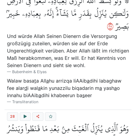
۞ وَلَوۡ بَسَطَ ٱللَّهُ ٱلرِّزۡقَ لِعِبَادِهِۦ لَبَغَوۡاْ فِي ٱلۡأَرۡضِ
وَلَٰكِن يُنَزِّلُ بِقَدَرٖ مَّا يَشَآءُۚ إِنَّهُۥ بِعِبَادِهِۦ خَبِيرُۢ
٧٢
بَصِيرٞ
Und würde Allah Seinen Dienern die Versorgung
großzügig zuteilen, würden sie auf der Erde
Ungerechtigkeit verüben. Aber Allah läßt im richtigen
Maß herabkommen, was Er will. Er hat Kenntnis von
Seinen Dienern und sieht sie wohl.
Bubenheim & Elyas
Walaw basa
t
a All
a
hu arrizqa liAAib
a
dihi labaghaw
fee alar
d
i wal
a
kin yunazzilu biqadarin m
a
yash
a
o
innahu biAAib
a
dihi khabeerun ba
s
eer
Transliteration
28
وَهُوَ ٱلَّذِي يُنَزِّلُ ٱلۡغَيۡثَ مِنۢ بَعۡدِ مَا قَنَطُواْ وَيَنشُرُ