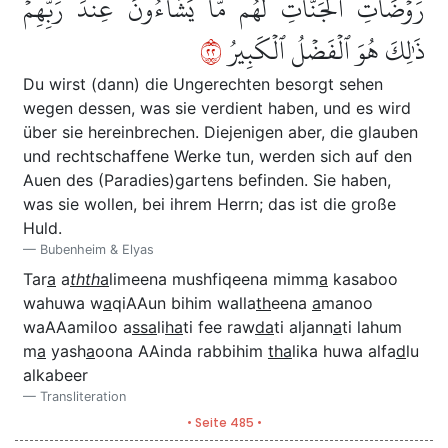
رَوۡضَاتِ ٱلۡجَنَّاتِۖ لَهُم مَّا يَشَآءُونَ عِندَ رَبِّهِمۡۚ
٢٢
ذَٰلِكَ هُوَ ٱلۡفَضۡلُ ٱلۡكَبِيرُ
Du wirst (dann) die Ungerechten besorgt sehen
wegen dessen, was sie verdient haben, und es wird
über sie hereinbrechen. Diejenigen aber, die glauben
und rechtschaffene Werke tun, werden sich auf den
Auen des (Paradies)gartens befinden. Sie haben,
was sie wollen, bei ihrem Herrn; das ist die große
Huld.
Bubenheim & Elyas
Tar
a
a
thth
a
limeena mushfiqeena mimm
a
kasaboo
wahuwa w
a
qiAAun bihim walla
th
eena
a
manoo
waAAamiloo a
ssa
li
ha
ti fee raw
da
ti aljann
a
ti lahum
m
a
yash
a
oona AAinda rabbihim
tha
lika huwa alfa
d
lu
alkabeer
Transliteration
• Seite 485 •