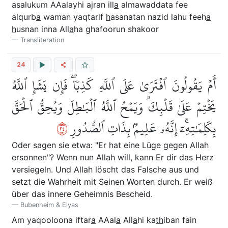
asalukum AAalayhi ajran ill
a
almawaddata fee
alqurb
a
waman yaqtarif
h
asanatan nazid lahu feeh
a
h
usnan inna All
a
ha ghafoorun shakoor
Transliteration
24
أَمۡ يَقُولُونَ ٱفۡتَرَىٰ عَلَى ٱللَّهِ كَذِبٗاۖ فَإِن يَشَإِ ٱللَّهُ
يَخۡتِمۡ عَلَىٰ قَلۡبِكَۗ وَيَمۡحُ ٱللَّهُ ٱلۡبَٰطِلَ وَيُحِقُّ ٱلۡحَقَّ
٤٢
بِكَلِمَٰتِهِۦٓۚ إِنَّهُۥ عَلِيمُۢ بِذَاتِ ٱلصُّدُورِ
Oder sagen sie etwa: "Er hat eine Lüge gegen Allah
ersonnen"? Wenn nun Allah will, kann Er dir das Herz
versiegeln. Und Allah löscht das Falsche aus und
setzt die Wahrheit mit Seinen Worten durch. Er weiß
über das innere Geheimnis Bescheid.
Bubenheim & Elyas
Am yaqooloona iftar
a
AAal
a
All
a
hi ka
th
iban fain