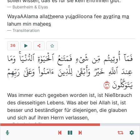
sollen wissen, daß es für sie kein Entrinnen gibt.
Bubenheim & Elyas
WayaAAlama alla
th
eena yuj
a
diloona fee
a
y
a
tin
a
m
a
lahum min ma
h
ee
s
Transliteration
36
فَمَآ أُوتِيتُم مِّن شَيۡءٖ فَمَتَٰعُ ٱلۡحَيَوٰةِ ٱلدُّنۡيَاۚ وَمَا
عِندَ ٱللَّهِ خَيۡرٞ وَأَبۡقَىٰ لِلَّذِينَ ءَامَنُواْ وَعَلَىٰ رَبِّهِمۡ
٦٣
يَتَوَكَّلُونَ
Was immer euch gegeben worden ist, ist Nießbrauch
des diesseitigen Lebens. Was aber bei Allah ist, ist
besser und beständiger für diejenigen, die glauben
und sich auf ihren Herrn verlassen,
Bubenheim & Elyas
Wiederhole Vers, Verse oder Sure
Allgemeine Einstellungen
Fam
a
ooteetum min shayin famat
a
AAu al
h
ay
a
ti
Autoplay
Wiederholen