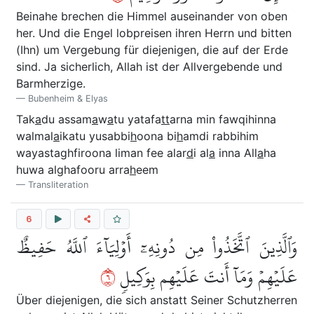
Beinahe brechen die Himmel auseinander von oben
her. Und die Engel lobpreisen ihren Herrn und bitten
(Ihn) um Vergebung für diejenigen, die auf der Erde
sind. Ja sicherlich, Allah ist der Allvergebende und
Barmherzige.
Bubenheim & Elyas
Tak
a
du assam
a
w
a
tu yatafa
tt
arna min fawqihinna
walmal
a
ikatu yusabbi
h
oona bi
h
amdi rabbihim
wayastaghfiroona liman fee alar
d
i al
a
inna All
a
ha
huwa alghafooru arra
h
eem
Transliteration
6
وَٱلَّذِينَ ٱتَّخَذُواْ مِن دُونِهِۦٓ أَوۡلِيَآءَ ٱللَّهُ حَفِيظٌ
٦
عَلَيۡهِمۡ وَمَآ أَنتَ عَلَيۡهِم بِوَكِيلٖ
Über diejenigen, die sich anstatt Seiner Schutzherren