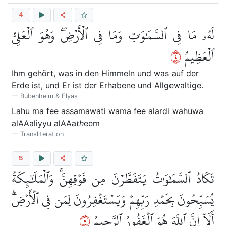
4
لَهُۥ مَا فِي ٱلسَّمَٰوَٰتِ وَمَا فِي ٱلۡأَرۡضِۖ وَهُوَ ٱلۡعَلِيُّ
٤
ٱلۡعَظِيمُ
Ihm gehört, was in den Himmeln und was auf der
Erde ist, und Er ist der Erhabene und Allgewaltige.
Bubenheim & Elyas
Lahu m
a
fee assam
a
w
a
ti wam
a
fee alar
d
i wahuwa
alAAaliyyu alAAa
th
eem
Transliteration
5
تَكَادُ ٱلسَّمَٰوَٰتُ يَتَفَطَّرۡنَ مِن فَوۡقِهِنَّۚ وَٱلۡمَلَٰٓئِكَةُ
يُسَبِّحُونَ بِحَمۡدِ رَبِّهِمۡ وَيَسۡتَغۡفِرُونَ لِمَن فِي ٱلۡأَرۡضِۗ
٥
أَلَآ إِنَّ ٱللَّهَ هُوَ ٱلۡغَفُورُ ٱلرَّحِيمُ