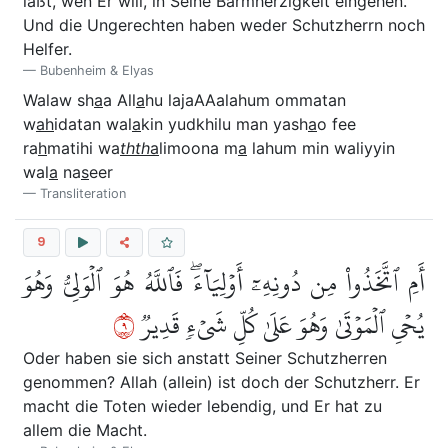
läßt, wen Er will, in Seine Barmherzigkeit eingehen.
Und die Ungerechten haben weder Schutzherrn noch
Helfer.
Bubenheim & Elyas
Walaw sh
a
a All
a
hu lajaAAalahum ommatan
w
ah
idatan wal
a
kin yudkhilu man yash
a
o fee
ra
h
matihi wa
thth
a
limoona m
a
lahum min waliyyin
wal
a
na
s
eer
Transliteration
9
أَمِ ٱتَّخَذُواْ مِن دُونِهِۦٓ أَوۡلِيَآءَۖ فَٱللَّهُ هُوَ ٱلۡوَلِيُّ وَهُوَ
٩
يُحۡيِ ٱلۡمَوۡتَىٰ وَهُوَ عَلَىٰ كُلِّ شَيۡءٖ قَدِيرٞ
Oder haben sie sich anstatt Seiner Schutzherren
genommen? Allah (allein) ist doch der Schutzherr. Er
macht die Toten wieder lebendig, und Er hat zu
allem die Macht.