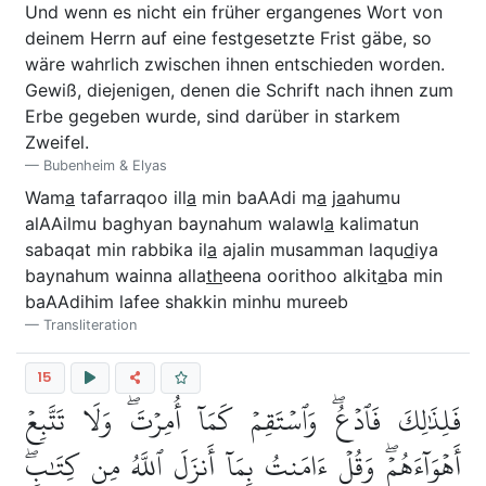
Und wenn es nicht ein früher ergangenes Wort von
deinem Herrn auf eine festgesetzte Frist gäbe, so
wäre wahrlich zwischen ihnen entschieden worden.
Gewiß, diejenigen, denen die Schrift nach ihnen zum
Erbe gegeben wurde, sind darüber in starkem
Zweifel.
Bubenheim & Elyas
Wam
a
tafarraqoo ill
a
min baAAdi m
a
j
a
ahumu
alAAilmu baghyan baynahum walawl
a
kalimatun
sabaqat min rabbika il
a
ajalin musamman laqu
d
iya
baynahum wainna alla
th
eena oorithoo alkit
a
ba min
baAAdihim lafee shakkin minhu mureeb
Transliteration
15
فَلِذَٰلِكَ فَٱدۡعُۖ وَٱسۡتَقِمۡ كَمَآ أُمِرۡتَۖ وَلَا تَتَّبِعۡ
أَهۡوَآءَهُمۡۖ وَقُلۡ ءَامَنتُ بِمَآ أَنزَلَ ٱللَّهُ مِن كِتَٰبٖۖ