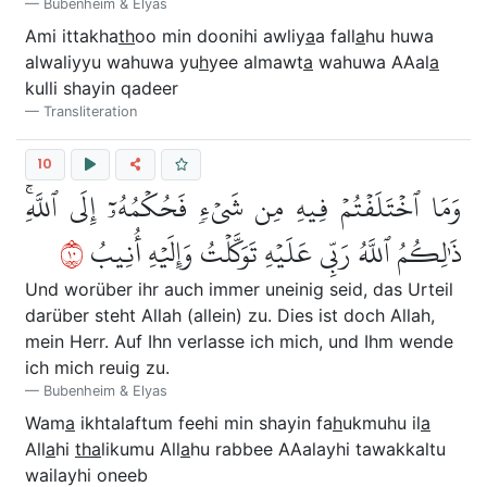
Bubenheim & Elyas
Ami ittakha
th
oo min doonihi awliy
a
a fall
a
hu huwa
alwaliyyu wahuwa yu
h
yee almawt
a
wahuwa AAal
a
kulli shayin qadeer
Transliteration
10
وَمَا ٱخۡتَلَفۡتُمۡ فِيهِ مِن شَيۡءٖ فَحُكۡمُهُۥٓ إِلَى ٱللَّهِۚ
٠١
ذَٰلِكُمُ ٱللَّهُ رَبِّي عَلَيۡهِ تَوَكَّلۡتُ وَإِلَيۡهِ أُنِيبُ
Und worüber ihr auch immer uneinig seid, das Urteil
darüber steht Allah (allein) zu. Dies ist doch Allah,
mein Herr. Auf Ihn verlasse ich mich, und Ihm wende
ich mich reuig zu.
Bubenheim & Elyas
Wam
a
ikhtalaftum feehi min shayin fa
h
ukmuhu il
a
All
a
hi
tha
likumu All
a
hu rabbee AAalayhi tawakkaltu
wailayhi oneeb