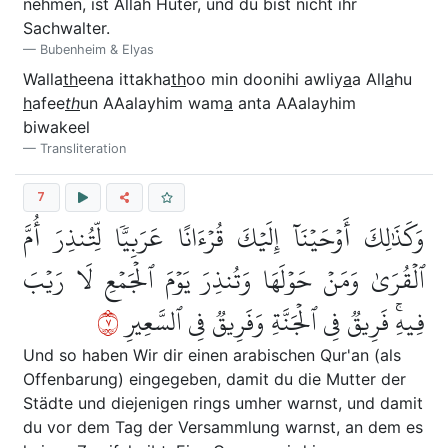
nehmen, ist Allah Hüter, und du bist nicht ihr
Sachwalter.
Bubenheim & Elyas
Walla
th
eena ittakha
th
oo min doonihi awliy
a
a All
a
hu
h
afee
th
un AAalayhim wam
a
anta AAalayhim
biwakeel
Transliteration
7
وَكَذَٰلِكَ أَوۡحَيۡنَآ إِلَيۡكَ قُرۡءَانًا عَرَبِيّٗا لِّتُنذِرَ أُمَّ
ٱلۡقُرَىٰ وَمَنۡ حَوۡلَهَا وَتُنذِرَ يَوۡمَ ٱلۡجَمۡعِ لَا رَيۡبَ
٧
فِيهِۚ فَرِيقٞ فِي ٱلۡجَنَّةِ وَفَرِيقٞ فِي ٱلسَّعِيرِ
Und so haben Wir dir einen arabischen Qur'an (als
Offenbarung) eingegeben, damit du die Mutter der
Städte und diejenigen rings umher warnst, und damit
du vor dem Tag der Versammlung warnst, an dem es