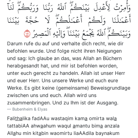
وَأُمِرۡتُ لِأَعۡدِلَ بَيۡنَكُمُۖ ٱللَّهُ رَبُّنَا وَرَبُّكُمۡۖ لَنَآ
أَعۡمَٰلُنَا وَلَكُمۡ أَعۡمَٰلُكُمۡۖ لَا حُجَّةَ بَيۡنَنَا
٥١
وَبَيۡنَكُمُۖ ٱللَّهُ يَجۡمَعُ بَيۡنَنَاۖ وَإِلَيۡهِ ٱلۡمَصِيرُ
Darum rufe du auf und verhalte dich recht, wie dir
befohlen wurde. Und folge nicht ihren Neigungen
und sag: Ich glaube an das, was Allah an Büchern
herabgesandt hat, und mir ist befohlen worden,
unter euch gerecht zu handeln. Allah ist unser Herr
und euer Herr. Uns unsere Werke und euch eure
Werke. Es gibt keine (gemeinsame) Beweisgrundlage
zwischen uns und euch. Allah wird uns
zusammenbringen. Und zu Ihm ist der Ausgang.
Bubenheim & Elyas
Fali
tha
lika fadAAu wastaqim kam
a
omirta wal
a
tattabiAA ahw
a
ahum waqul
a
mantu bim
a
anzala
All
a
hu min kit
a
bin waomirtu liaAAdila baynakum