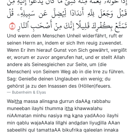
إِذَا خَوَّلَهُۥ نِعۡمَةٗ مِّنۡهُ نَسِيَ مَا كَانَ يَدۡعُوٓاْ إِلَيۡهِ مِن
قَبۡلُ وَجَعَلَ لِلَّهِ أَندَادٗا لِّيُضِلَّ عَن سَبِيلِهِۦۚ قُلۡ
٨
تَمَتَّعۡ بِكُفۡرِكَ قَلِيلًا إِنَّكَ مِنۡ أَصۡحَٰبِ ٱلنَّارِ
Und wenn dem Menschen Unheil widerfährt, ruft er
seinen Herrn an, indem er sich Ihm reuig zuwendet.
Wenn Er ihm hierauf Gunst von Sich gewährt, vergißt
er, worum er zuvor angerufen hat, und er stellt Allah
andere als Seinesgleichen zur Seite, um (die
Menschen) von Seinem Weg ab in die Irre zu führen.
Sag: Genieße deinen Unglauben ein wenig; du
gehörst ja zu den Insassen des (Höllen)feuers.
Bubenheim & Elyas
Wai
tha
massa alins
a
na
d
urrun daAA
a
rabbahu
muneeban ilayhi thumma i
tha
khawwalahu
niAAmatan minhu nasiya m
a
k
a
na yadAAoo ilayhi
min qablu wajaAAala lill
a
hi and
a
dan liyu
d
illa AAan
sabeelihi qul tamattaAA bikufrika qaleelan innaka