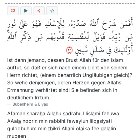
22
أَفَمَن شَرَحَ ٱللَّهُ صَدۡرَهُۥ لِلۡإِسۡلَٰمِ فَهُوَ عَلَىٰ نُورٖ
مِّن رَّبِّهِۦۚ فَوَيۡلٞ لِّلۡقَٰسِيَةِ قُلُوبُهُم مِّن ذِكۡرِ ٱللَّهِۚ
٢٢
أُوْلَٰٓئِكَ فِي ضَلَٰلٖ مُّبِينٍ
Ist denn jemand, dessen Brust Allah für den Islam
auftut, so daß er sich nach einem Licht von seinem
Herrn richtet, (einem beharrlich Ungläubigen gleich)?
So wehe denjenigen, deren Herzen gegen Allahs
Ermahnung verhärtet sind! Sie befinden sich in
deutlichem Irrtum.
Bubenheim & Elyas
Afaman shara
h
a All
a
hu
s
adrahu lilisl
a
mi fahuwa
AAal
a
noorin min rabbihi fawaylun lilq
a
siyati
quloobuhum min
th
ikri All
a
hi ol
a
ika fee
d
al
a
lin
mubeen