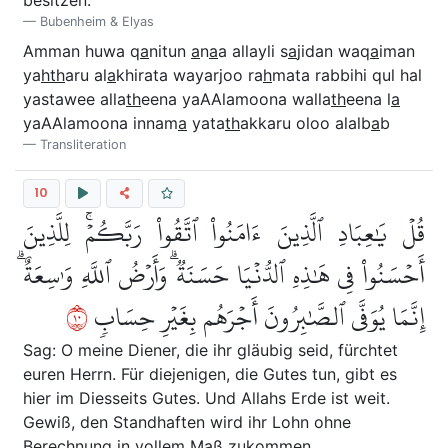
Bubenheim & Elyas
Amman huwa q
a
nitun
a
n
a
a allayli s
a
jidan waq
a
iman
ya
hth
aru al
a
khirata wayarjoo ra
h
mata rabbihi qul hal
yastawee alla
th
eena yaAAlamoona walla
th
eena l
a
yaAAlamoona innam
a
yata
th
akkaru oloo alalb
a
b
Transliteration
10
قُلۡ يَٰعِبَادِ ٱلَّذِينَ ءَامَنُواْ ٱتَّقُواْ رَبَّكُمۡۚ لِلَّذِينَ
أَحۡسَنُواْ فِي هَٰذِهِ ٱلدُّنۡيَا حَسَنَةٞۗ وَأَرۡضُ ٱللَّهِ وَٰسِعَةٌۗ
٠١
إِنَّمَا يُوَفَّى ٱلصَّٰبِرُونَ أَجۡرَهُم بِغَيۡرِ حِسَابٖ
Sag: O meine Diener, die ihr gläubig seid, fürchtet
euren Herrn. Für diejenigen, die Gutes tun, gibt es
hier im Diesseits Gutes. Und Allahs Erde ist weit.
Gewiß, den Standhaften wird ihr Lohn ohne
Berechnung in vollem Maß zukommen.