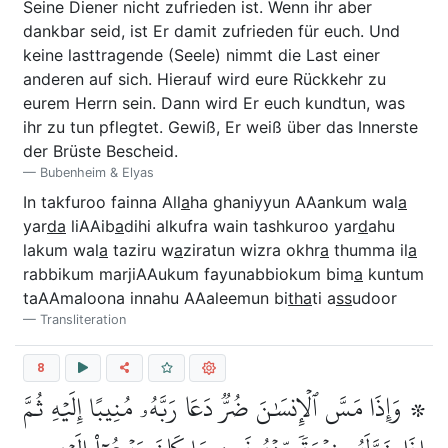
Seine Diener nicht zufrieden ist. Wenn ihr aber
dankbar seid, ist Er damit zufrieden für euch. Und
keine lasttragende (Seele) nimmt die Last einer
anderen auf sich. Hierauf wird eure Rückkehr zu
eurem Herrn sein. Dann wird Er euch kundtun, was
ihr zu tun pflegtet. Gewiß, Er weiß über das Innerste
der Brüste Bescheid.
Bubenheim & Elyas
In takfuroo fainna All
a
ha ghaniyyun AAankum wal
a
yar
da
liAAib
a
dihi alkufra wain tashkuroo yar
d
ahu
lakum wal
a
taziru w
a
ziratun wizra okhr
a
thumma il
a
rabbikum marjiAAukum fayunabbiokum bim
a
kuntum
taAAmaloona innahu AAaleemun bi
tha
ti a
ss
udoor
Transliteration
8
۞ وَإِذَا مَسَّ ٱلۡإِنسَٰنَ ضُرّٞ دَعَا رَبَّهُۥ مُنِيبًا إِلَيۡهِ ثُمَّ