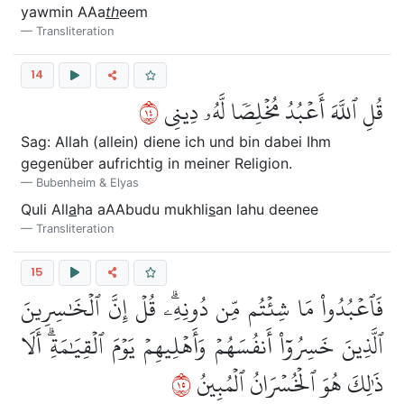
yawmin AAa
th
eem
Transliteration
14
٤١
قُلِ ٱللَّهَ أَعۡبُدُ مُخۡلِصٗا لَّهُۥ دِينِي
Sag: Allah (allein) diene ich und bin dabei Ihm
gegenüber aufrichtig in meiner Religion.
Bubenheim & Elyas
Quli All
a
ha aAAbudu mukhli
s
an lahu deenee
Transliteration
15
فَٱعۡبُدُواْ مَا شِئۡتُم مِّن دُونِهِۦۗ قُلۡ إِنَّ ٱلۡخَٰسِرِينَ
ٱلَّذِينَ خَسِرُوٓاْ أَنفُسَهُمۡ وَأَهۡلِيهِمۡ يَوۡمَ ٱلۡقِيَٰمَةِۗ أَلَا
٥١
ذَٰلِكَ هُوَ ٱلۡخُسۡرَانُ ٱلۡمُبِينُ