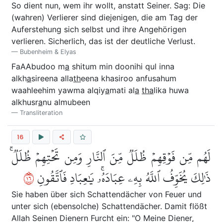
So dient nun, wem ihr wollt, anstatt Seiner. Sag: Die
(wahren) Verlierer sind diejenigen, die am Tag der
Auferstehung sich selbst und ihre Angehörigen
verlieren. Sicherlich, das ist der deutliche Verlust.
Bubenheim & Elyas
FaAAbudoo m
a
shitum min doonihi qul inna
alkh
a
sireena alla
th
eena khasiroo anfusahum
waahleehim yawma alqiy
a
mati al
a
tha
lika huwa
alkhusr
a
nu almubeen
Transliteration
16
لَهُم مِّن فَوۡقِهِمۡ ظُلَلٞ مِّنَ ٱلنَّارِ وَمِن تَحۡتِهِمۡ ظُلَلٞۚ
٦١
ذَٰلِكَ يُخَوِّفُ ٱللَّهُ بِهِۦ عِبَادَهُۥۚ يَٰعِبَادِ فَٱتَّقُونِ
Sie haben über sich Schattendächer von Feuer und
unter sich (ebensolche) Schattendächer. Damit flößt
Allah Seinen Dienern Furcht ein: "O Meine Diener,