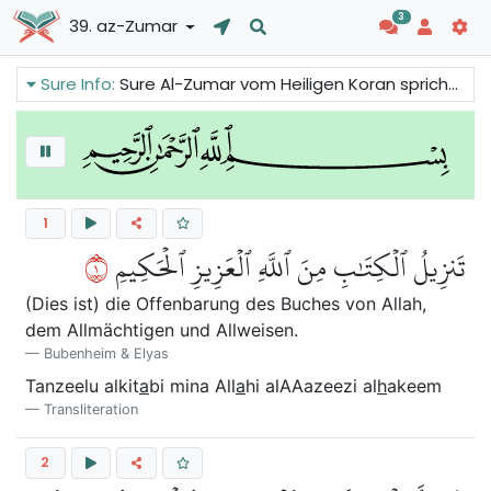
3
39. az-Zumar
Sure Info:
Sure Al-Zumar vom Heiligen Koran spricht über die wahre Religion. Es ist, Allah aufrichtig zu dienen und Shirk auszuweichen. Tawhid bringt den Segen Allahs und Shirk hat schreckliche Konsequenzen. Den Gläubigen wird gesagt, sie sollen nicht verzweifeln und den Glauben verlieren, da Allahs Barmherzigkeit für alle verfügbar ist.
1
١
تَنزِيلُ ٱلۡكِتَٰبِ مِنَ ٱللَّهِ ٱلۡعَزِيزِ ٱلۡحَكِيمِ
(Dies ist) die Offenbarung des Buches von Allah,
dem Allmächtigen und Allweisen.
Bubenheim & Elyas
Tanzeelu alkit
a
bi mina All
a
hi alAAazeezi al
h
akeem
Transliteration
2