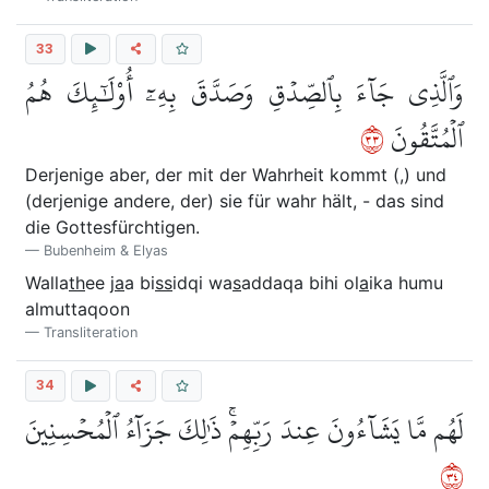
33
وَٱلَّذِي جَآءَ بِٱلصِّدۡقِ وَصَدَّقَ بِهِۦٓ أُوْلَٰٓئِكَ هُمُ
٣٣
ٱلۡمُتَّقُونَ
Derjenige aber, der mit der Wahrheit kommt (,) und
(derjenige andere, der) sie für wahr hält, - das sind
die Gottesfürchtigen.
Bubenheim & Elyas
Walla
th
ee j
a
a bi
ss
idqi wa
s
addaqa bihi ol
a
ika humu
almuttaqoon
Transliteration
34
لَهُم مَّا يَشَآءُونَ عِندَ رَبِّهِمۡۚ ذَٰلِكَ جَزَآءُ ٱلۡمُحۡسِنِينَ
٤٣