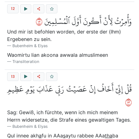
12
٢١
وَأُمِرۡتُ لِأَنۡ أَكُونَ أَوَّلَ ٱلۡمُسۡلِمِينَ
Und mir ist befohlen worden, der erste der (Ihm)
Ergebenen zu sein.
Bubenheim & Elyas
Waomirtu lian akoona awwala almuslimeen
Transliteration
13
قُلۡ إِنِّيٓ أَخَافُ إِنۡ عَصَيۡتُ رَبِّي عَذَابَ يَوۡمٍ عَظِيمٖ
٣١
Sag: Gewiß, ich fürchte, wenn ich mich meinem
Herrn widersetze, die Strafe eines gewaltigen Tages.
Bubenheim & Elyas
Qul innee akh
a
fu in AAa
s
aytu rabbee AAa
tha
ba