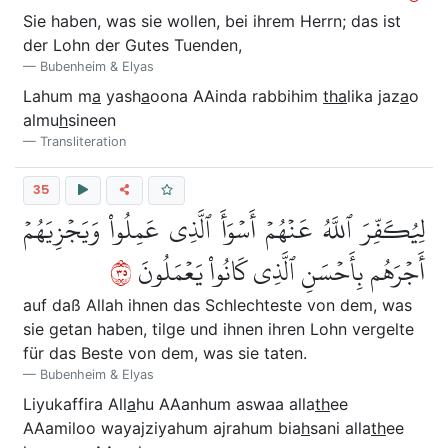
Sie haben, was sie wollen, bei ihrem Herrn; das ist
der Lohn der Gutes Tuenden,
Bubenheim & Elyas
Lahum m
a
yash
a
oona AAinda rabbihim
tha
lika jaz
a
o
almu
h
sineen
Transliteration
35
لِيُكَفِّرَ ٱللَّهُ عَنۡهُمۡ أَسۡوَأَ ٱلَّذِي عَمِلُواْ وَيَجۡزِيَهُمۡ
٥٣
أَجۡرَهُم بِأَحۡسَنِ ٱلَّذِي كَانُواْ يَعۡمَلُونَ
auf daß Allah ihnen das Schlechteste von dem, was
sie getan haben, tilge und ihnen ihren Lohn vergelte
für das Beste von dem, was sie taten.
Bubenheim & Elyas
Liyukaffira All
a
hu AAanhum aswaa alla
th
ee
AAamiloo wayajziyahum ajrahum bia
h
sani alla
th
ee