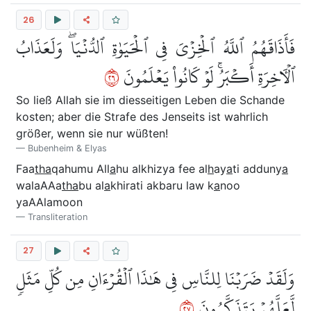
26
فَأَذَاقَهُمُ ٱللَّهُ ٱلۡخِزۡيَ فِي ٱلۡحَيَوٰةِ ٱلدُّنۡيَاۖ وَلَعَذَابُ
٦٢
ٱلۡأٓخِرَةِ أَكۡبَرُۚ لَوۡ كَانُواْ يَعۡلَمُونَ
So ließ Allah sie im diesseitigen Leben die Schande
kosten; aber die Strafe des Jenseits ist wahrlich
größer, wenn sie nur wüßten!
Bubenheim & Elyas
Faa
tha
qahumu All
a
hu alkhizya fee al
h
ay
a
ti adduny
a
walaAAa
tha
bu al
a
khirati akbaru law k
a
noo
yaAAlamoon
Transliteration
27
وَلَقَدۡ ضَرَبۡنَا لِلنَّاسِ فِي هَٰذَا ٱلۡقُرۡءَانِ مِن كُلِّ مَثَلٖ
٧٢
لَّعَلَّهُمۡ يَتَذَكَّرُونَ