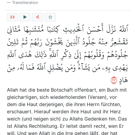
Transliteration
23
ٱللَّهُ نَزَّلَ أَحۡسَنَ ٱلۡحَدِيثِ كِتَٰبٗا مُّتَشَٰبِهٗا مَّثَانِيَ
تَقۡشَعِرُّ مِنۡهُ جُلُودُ ٱلَّذِينَ يَخۡشَوۡنَ رَبَّهُمۡ ثُمَّ تَلِينُ
جُلُودُهُمۡ وَقُلُوبُهُمۡ إِلَىٰ ذِكۡرِ ٱللَّهِۚ ذَٰلِكَ هُدَى ٱللَّهِ
يَهۡدِي بِهِۦ مَن يَشَآءُۚ وَمَن يُضۡلِلِ ٱللَّهُ فَمَا لَهُۥ مِنۡ
٣٢
هَادٍ
Allah hat die beste Botschaft offenbart, ein Buch mit
gleichartigen, sich wiederholenden (Versen), vor
dem die Haut derjenigen, die ihren Herrn fürchten,
erschauert. Hierauf werden ihre Haut und ihr Herz
weich (und neigen sich) zu Allahs Gedenken hin. Das
ist Allahs Rechtleitung. Er leitet damit recht, wen Er
will. Und wen Allah in die Irre gehen läßt, der hat