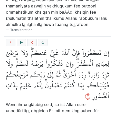
tham
a
niyata azw
a
jin yakhluqukum fee bu
t
ooni
ommah
a
tikum khalqan min baAAdi khalqin fee
th
ulum
a
tin thal
a
thin
tha
likumu All
a
hu rabbukum lahu
almulku l
a
il
a
ha ill
a
huwa faann
a
tu
s
rafoon
Transliteration
7
إِن تَكۡفُرُواْ فَإِنَّ ٱللَّهَ غَنِيٌّ عَنكُمۡۖ وَلَا يَرۡضَىٰ
لِعِبَادِهِ ٱلۡكُفۡرَۖ وَإِن تَشۡكُرُواْ يَرۡضَهُ لَكُمۡۗ وَلَا
تَزِرُ وَازِرَةٞ وِزۡرَ أُخۡرَىٰۚ ثُمَّ إِلَىٰ رَبِّكُم مَّرۡجِعُكُمۡ
فَيُنَبِّئُكُم بِمَا كُنتُمۡ تَعۡمَلُونَۚ إِنَّهُۥ عَلِيمُۢ بِذَاتِ
٧
ٱلصُّدُورِ
Wenn ihr ungläubig seid, so ist Allah eurer
unbedürftig, obgleich Er mit dem Unglauben für