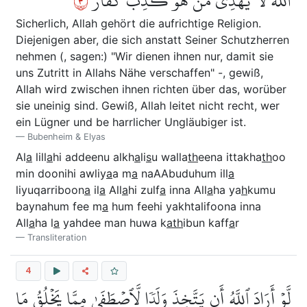
٣
ٱللَّهَ لَا يَهۡدِي مَنۡ هُوَ كَٰذِبٞ كَفَّارٞ
Sicherlich, Allah gehört die aufrichtige Religion.
Diejenigen aber, die sich anstatt Seiner Schutzherren
nehmen (, sagen:) "Wir dienen ihnen nur, damit sie
uns Zutritt in Allahs Nähe verschaffen" -, gewiß,
Allah wird zwischen ihnen richten über das, worüber
sie uneinig sind. Gewiß, Allah leitet nicht recht, wer
ein Lügner und be harrlicher Ungläubiger ist.
Bubenheim & Elyas
Al
a
lill
a
hi addeenu alkh
a
li
s
u walla
th
eena ittakha
th
oo
min doonihi awliy
a
a m
a
naAAbuduhum ill
a
liyuqarriboon
a
il
a
All
a
hi zulf
a
inna All
a
ha ya
h
kumu
baynahum fee m
a
hum feehi yakhtalifoona inna
All
a
ha l
a
yahdee man huwa k
ath
ibun kaff
a
r
Transliteration
4
لَّوۡ أَرَادَ ٱللَّهُ أَن يَتَّخِذَ وَلَدٗا لَّٱصۡطَفَىٰ مِمَّا يَخۡلُقُ مَا