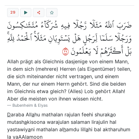
29
ضَرَبَ ٱللَّهُ مَثَلٗا رَّجُلٗا فِيهِ شُرَكَآءُ مُتَشَٰكِسُونَ
وَرَجُلٗا سَلَمٗا لِّرَجُلٍ هَلۡ يَسۡتَوِيَانِ مَثَلًاۚ ٱلۡحَمۡدُ لِلَّهِۚ
٩٢
بَلۡ أَكۡثَرُهُمۡ لَا يَعۡلَمُونَ
Allah prägt als Gleichnis dasjenige von einem Mann,
in dem sich (mehrere) Herren (als Eigentümer) teilen,
die sich miteinander nicht vertragen, und einem
Mann, der nur einem Herrn gehört. Sind die beiden
im Gleichnis etwa gleich? (Alles) Lob gehört Allah!
Aber die meisten von ihnen wissen nicht.
Bubenheim & Elyas
D
araba All
a
hu mathalan rajulan feehi shurak
a
o
mutash
a
kisoona warajulan salaman lirajulin hal
yastawiy
a
ni mathalan al
h
amdu lill
a
hi bal aktharuhum
l
a
yaAAlamoon