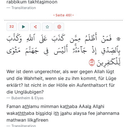
rabbikum takhta
s
imoon
Transliteration
• Seite 461 •
32
۞ فَمَنۡ أَظۡلَمُ مِمَّن كَذَبَ عَلَى ٱللَّهِ وَكَذَّبَ
بِٱلصِّدۡقِ إِذۡ جَآءَهُۥٓۚ أَلَيۡسَ فِي جَهَنَّمَ مَثۡوٗى
٢٣
لِّلۡكَٰفِرِينَ
Wer ist denn ungerechter, als wer gegen Allah lügt
und die Wahrheit, wenn sie zu ihm kommt, für Lüge
erklärt? Ist nicht in der Hölle ein Aufenthaltsort für
die Ungläubigen?
Bubenheim & Elyas
Faman a
th
lamu mimman ka
th
aba AAal
a
All
a
hi
waka
thth
aba bi
ss
idqi i
th
j
a
ahu alaysa fee jahannama
mathwan lilk
a
fireen
Transliteration