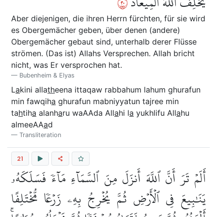
٠٢
يُخۡلِفُ ٱللَّهُ ٱلۡمِيعَادَ
Aber diejenigen, die ihren Herrn fürchten, für sie wird
es Obergemächer geben, über denen (andere)
Obergemächer gebaut sind, unterhalb derer Flüsse
strömen. (Das ist) Allahs Versprechen. Allah bricht
nicht, was Er versprochen hat.
Bubenheim & Elyas
L
a
kini alla
th
eena ittaqaw rabbahum lahum ghurafun
min fawqih
a
ghurafun mabniyyatun tajree min
ta
h
tih
a
alanh
a
ru waAAda All
a
hi l
a
yukhlifu All
a
hu
almeeAA
a
d
Transliteration
21
أَلَمۡ تَرَ أَنَّ ٱللَّهَ أَنزَلَ مِنَ ٱلسَّمَآءِ مَآءٗ فَسَلَكَهُۥ
يَنَٰبِيعَ فِي ٱلۡأَرۡضِ ثُمَّ يُخۡرِجُ بِهِۦ زَرۡعٗا مُّخۡتَلِفًا