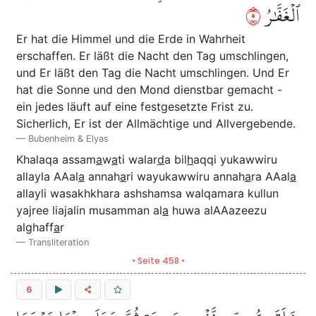
٥
ٱلۡغَفَّٰرُ
Er hat die Himmel und die Erde in Wahrheit
erschaffen. Er läßt die Nacht den Tag umschlingen,
und Er läßt den Tag die Nacht umschlingen. Und Er
hat die Sonne und den Mond dienstbar gemacht -
ein jedes läuft auf eine festgesetzte Frist zu.
Sicherlich, Er ist der Allmächtige und Allvergebende.
Bubenheim & Elyas
Khalaqa assam
a
w
a
ti walar
d
a bil
h
aqqi yukawwiru
allayla AAal
a
annah
a
ri wayukawwiru annah
a
ra AAal
a
allayli wasakhkhara ashshamsa walqamara kullun
yajree liajalin musamman al
a
huwa alAAazeezu
alghaff
a
r
Transliteration
• Seite 458 •
6