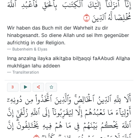
إِنَّآ أَنزَلۡنَآ إِلَيۡكَ ٱلۡكِتَٰبَ بِٱلۡحَقِّ فَٱعۡبُدِ ٱللَّهَ
٢
مُخۡلِصٗا لَّهُ ٱلدِّينَ
Wir haben das Buch mit der Wahrheit zu dir
hinabgesandt. So diene Allah und sei Ihm gegenüber
aufrichtig in der Religion.
Bubenheim & Elyas
Inn
a
anzaln
a
ilayka alkit
a
ba bil
h
aqqi faAAbudi All
a
ha
mukhli
s
an lahu addeen
Transliteration
3
أَلَا لِلَّهِ ٱلدِّينُ ٱلۡخَالِصُۚ وَٱلَّذِينَ ٱتَّخَذُواْ مِن دُونِهِۦٓ
أَوۡلِيَآءَ مَا نَعۡبُدُهُمۡ إِلَّا لِيُقَرِّبُونَآ إِلَى ٱللَّهِ زُلۡفَىٰٓ إِنَّ
ٱللَّهَ يَحۡكُمُ بَيۡنَهُمۡ فِي مَا هُمۡ فِيهِ يَخۡتَلِفُونَۗ إِنَّ