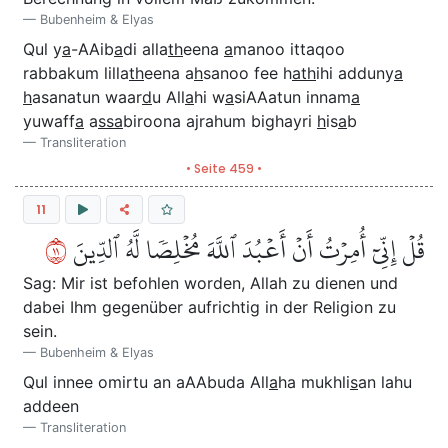
Bubenheim & Elyas
Qul y
a
-AAib
a
di alla
th
eena
a
manoo ittaqoo
rabbakum lilla
th
eena a
h
sanoo fee h
ath
ihi adduny
a
h
asanatun waar
d
u All
a
hi w
a
siAAatun innam
a
yuwaff
a
a
ssa
biroona ajrahum bighayri
h
is
a
b
Transliteration
• Seite 459 •
11
١١
قُلۡ إِنِّيٓ أُمِرۡتُ أَنۡ أَعۡبُدَ ٱللَّهَ مُخۡلِصٗا لَّهُ ٱلدِّينَ
Sag: Mir ist befohlen worden, Allah zu dienen und
dabei Ihm gegenüber aufrichtig in der Religion zu
sein.
Bubenheim & Elyas
Qul innee omirtu an aAAbuda All
a
ha mukhli
s
an lahu
addeen
Transliteration