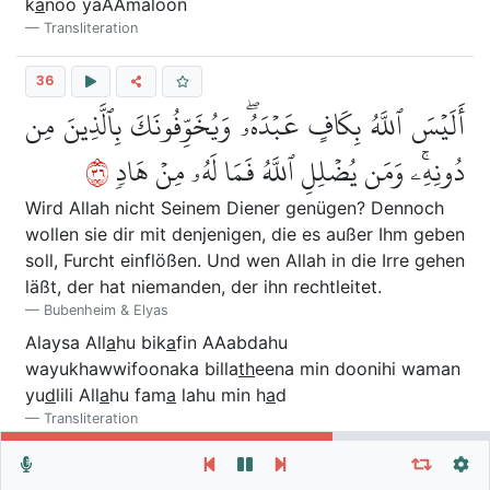
k
a
noo yaAAmaloon
Transliteration
36
أَلَيۡسَ ٱللَّهُ بِكَافٍ عَبۡدَهُۥۖ وَيُخَوِّفُونَكَ بِٱلَّذِينَ مِن
٦٣
دُونِهِۦۚ وَمَن يُضۡلِلِ ٱللَّهُ فَمَا لَهُۥ مِنۡ هَادٖ
Wird Allah nicht Seinem Diener genügen? Dennoch
wollen sie dir mit denjenigen, die es außer Ihm geben
soll, Furcht einflößen. Und wen Allah in die Irre gehen
läßt, der hat niemanden, der ihn rechtleitet.
Bubenheim & Elyas
Alaysa All
a
hu bik
a
fin AAabdahu
wayukhawwifoonaka billa
th
eena min doonihi waman
yu
d
lili All
a
hu fam
a
lahu min h
a
d
Transliteration
Wiederhole Vers, Verse oder Sure
Allgemeine Einstellungen
37
Autoplay
Wiederholen