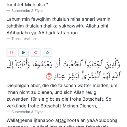
fürchtet Mich also."
Bubenheim & Elyas
Lahum min fawqihim
th
ulalun mina ann
a
ri wamin
ta
h
tihim
th
ulalun
tha
lika yukhawwifu All
a
hu bihi
AAib
a
dahu y
a
-AAib
a
di fattaqoon
Transliteration
17
وَٱلَّذِينَ ٱجۡتَنَبُواْ ٱلطَّٰغُوتَ أَن يَعۡبُدُوهَا وَأَنَابُوٓاْ إِلَى
٧١
ٱللَّهِ لَهُمُ ٱلۡبُشۡرَىٰۚ فَبَشِّرۡ عِبَادِ
Diejenigen aber, die die falschen Götter meiden, um
ihnen nicht zu dienen, und sich Allah reuig
zuwenden, für sie gibt es die frohe Botschaft. So
verkünde frohe Botschaft Meinen Dienern,
Bubenheim & Elyas
Walla
th
eena ijtanaboo a
tta
ghoota an yaAAbudooh
a
waan
a
boo il
a
All
a
hi lahumu albushr
a
fabashshir