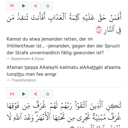
19
أَفَمَنۡ حَقَّ عَلَيۡهِ كَلِمَةُ ٱلۡعَذَابِ أَفَأَنتَ تُنقِذُ مَن
٩١
فِي ٱلنَّارِ
Kannst du etwa jemanden retten, der im
(Höllen)feuer ist... -jemanden, gegen den der Spruch
der Strafe unvermeidlich fällig geworden ist?
Bubenheim & Elyas
Afaman
h
aqqa AAalayhi kalimatu alAAa
tha
bi afaanta
tunqi
th
u man fee ann
a
r
Transliteration
20
لَٰكِنِ ٱلَّذِينَ ٱتَّقَوۡاْ رَبَّهُمۡ لَهُمۡ غُرَفٞ مِّن فَوۡقِهَا
غُرَفٞ مَّبۡنِيَّةٞ تَجۡرِي مِن تَحۡتِهَا ٱلۡأَنۡهَٰرُۖ وَعۡدَ ٱللَّهِ لَا