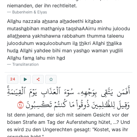
niemanden, der ihn rechtleitet.
Bubenheim & Elyas
All
a
hu nazzala a
h
sana al
h
adeethi kit
a
ban
mutash
a
bihan math
a
niya taqshaAAirru minhu juloodu
alla
th
eena yakhshawna rabbahum thumma taleenu
julooduhum waquloobuhum il
a
th
ikri All
a
hi
tha
lika
hud
a
All
a
hi yahdee bihi man yash
a
o waman yu
d
lili
All
a
hu fam
a
lahu min h
a
d
Transliteration
24
أَفَمَن يَتَّقِي بِوَجۡهِهِۦ سُوٓءَ ٱلۡعَذَابِ يَوۡمَ ٱلۡقِيَٰمَةِۚ
٤٢
وَقِيلَ لِلظَّٰلِمِينَ ذُوقُواْ مَا كُنتُمۡ تَكۡسِبُونَ
Ist denn jemand, der sich mit seinem Gesicht vor der
bösen Strafe am Tag der Auferstehung hütet, ...? Und
es wird zu den Ungerechten gesagt: "Kostet, was ihr
erworben habt."