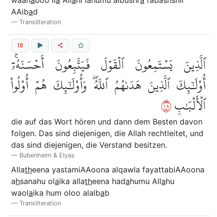
AAib
a
d
Transliteration
18
ٱلَّذِينَ يَسۡتَمِعُونَ ٱلۡقَوۡلَ فَيَتَّبِعُونَ أَحۡسَنَهُۥٓۚ
أُوْلَٰٓئِكَ ٱلَّذِينَ هَدَىٰهُمُ ٱللَّهُۖ وَأُوْلَٰٓئِكَ هُمۡ أُوْلُواْ
٨١
ٱلۡأَلۡبَٰبِ
die auf das Wort hören und dann dem Besten davon
folgen. Das sind diejenigen, die Allah rechtleitet, und
das sind diejenigen, die Verstand besitzen.
Bubenheim & Elyas
Alla
th
eena yastamiAAoona alqawla fayattabiAAoona
a
h
sanahu ol
a
ika alla
th
eena had
a
humu All
a
hu
waol
a
ika hum oloo alalb
a
b
Transliteration