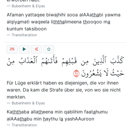
Bubenheim & Elyas
Afaman yattaqee biwajhihi sooa alAAa
tha
bi yawma
alqiy
a
mati waqeela li
thth
a
limeena
th
ooqoo m
a
kuntum taksiboon
Transliteration
25
كَذَّبَ ٱلَّذِينَ مِن قَبۡلِهِمۡ فَأَتَىٰهُمُ ٱلۡعَذَابُ مِنۡ
٥٢
حَيۡثُ لَا يَشۡعُرُونَ
Für Lüge erklärt haben es diejenigen, die vor ihnen
waren. Da kam die Strafe über sie, von wo sie nicht
merkten.
Bubenheim & Elyas
Ka
thth
aba alla
th
eena min qablihim faat
a
humu
alAAa
tha
bu min
h
aythu l
a
yashAAuroon
Transliteration