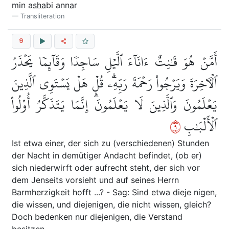
min a
s
ha
bi ann
a
r
Transliteration
9
أَمَّنۡ هُوَ قَٰنِتٌ ءَانَآءَ ٱلَّيۡلِ سَاجِدٗا وَقَآئِمٗا يَحۡذَرُ
ٱلۡأٓخِرَةَ وَيَرۡجُواْ رَحۡمَةَ رَبِّهِۦۗ قُلۡ هَلۡ يَسۡتَوِي ٱلَّذِينَ
يَعۡلَمُونَ وَٱلَّذِينَ لَا يَعۡلَمُونَۗ إِنَّمَا يَتَذَكَّرُ أُوْلُواْ
٩
ٱلۡأَلۡبَٰبِ
Ist etwa einer, der sich zu (verschiedenen) Stunden
der Nacht in demütiger Andacht befindet, (ob er)
sich niederwirft oder aufrecht steht, der sich vor
dem Jenseits vorsieht und auf seines Herrn
Barmherzigkeit hofft ...? - Sag: Sind etwa dieje nigen,
die wissen, und diejenigen, die nicht wissen, gleich?
Doch bedenken nur diejenigen, die Verstand
besitzen.