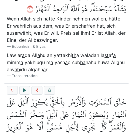
٤
يَشَآءُۚ سُبۡحَٰنَهُۥۖ هُوَ ٱللَّهُ ٱلۡوَٰحِدُ ٱلۡقَهَّارُ
Wenn Allah sich hätte Kinder nehmen wollen, hätte
Er wahrlich aus dem, was Er erschaffen hat, sich
auserwählt, was Er will. Preis sei Ihm! Er ist Allah, der
Eine, der Allbezwinger.
Bubenheim & Elyas
Law ar
a
da All
a
hu an yattakhi
th
a waladan la
st
af
a
mimm
a
yakhluqu m
a
yash
a
o sub
ha
nahu huwa All
a
hu
alw
ah
idu alqahh
a
r
Transliteration
5
خَلَقَ ٱلسَّمَٰوَٰتِ وَٱلۡأَرۡضَ بِٱلۡحَقِّۖ يُكَوِّرُ ٱلَّيۡلَ عَلَى
ٱلنَّهَارِ وَيُكَوِّرُ ٱلنَّهَارَ عَلَى ٱلَّيۡلِۖ وَسَخَّرَ ٱلشَّمۡسَ
وَٱلۡقَمَرَۖ كُلّٞ يَجۡرِي لِأَجَلٖ مُّسَمًّىۗ أَلَا هُوَ ٱلۡعَزِيزُ