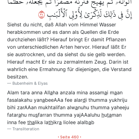
أَلۡوَٰنُهُۥ ثُمَّ يَهِيجُ فَتَرَىٰهُ مُصۡفَرّٗا ثُمَّ يَجۡعَلُهُۥ حُطَٰمًاۚ
١٢
إِنَّ فِي ذَٰلِكَ لَذِكۡرَىٰ لِأُوْلِي ٱلۡأَلۡبَٰبِ
Siehst du nicht, daß Allah vom Himmel Wasser
herabkommen und es dann als Quellen die Erde
durchziehen läßt? Hierauf bringt Er damit Pflanzen
von unterschiedlichen Arten hervor. Hierauf läßt Er
sie austrocknen, und da siehst du sie gelb werden.
Hierauf macht Er sie zu zermalmtem Zeug. Darin ist
wahrlich eine Ermahnung für diejenigen, die Verstand
besitzen.
Bubenheim & Elyas
Alam tara anna All
a
ha anzala mina assam
a
i m
a
an
fasalakahu yan
a
beeAAa fee alar
d
i thumma yukhriju
bihi zarAAan mukhtalifan alw
a
nuhu thumma yaheeju
fatar
a
hu mu
s
farran thumma yajAAaluhu
h
u
ta
man
inna fee
tha
lika la
th
ikr
a
liolee alalb
a
b
Transliteration
• Seite 460 •