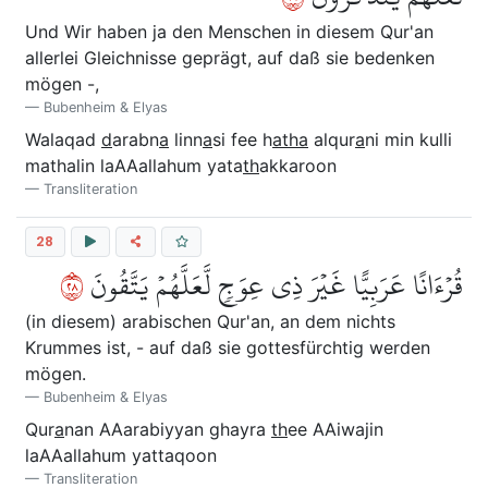
Und Wir haben ja den Menschen in diesem Qur'an
allerlei Gleichnisse geprägt, auf daß sie bedenken
mögen -,
Bubenheim & Elyas
Walaqad
d
arabn
a
linn
a
si fee h
atha
alqur
a
ni min kulli
mathalin laAAallahum yata
th
akkaroon
Transliteration
28
٨٢
قُرۡءَانًا عَرَبِيًّا غَيۡرَ ذِي عِوَجٖ لَّعَلَّهُمۡ يَتَّقُونَ
(in diesem) arabischen Qur'an, an dem nichts
Krummes ist, - auf daß sie gottesfürchtig werden
mögen.
Bubenheim & Elyas
Qur
a
nan AAarabiyyan ghayra
th
ee AAiwajin
laAAallahum yattaqoon
Transliteration