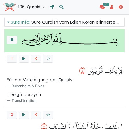
10
106. Quraiš
Sure Info:
Sure Quraish vom Edlen Koran erinnerte das Volk von Mekka daran, dass es Allah war, der ihnen Ehre und Ansehen unter anderen Stämmen aufgrund seines Hauses, der Kaaba, verlieh. Warum also nicht ihn anbeten und seinem Befehl gehorchen? Es ist auch eine Erinnerung an andere, Allah anzubeten, der alles bereitstellt.
1
١
لِإِيلَٰفِ قُرَيۡشٍ
Für die Vereinigung der Qurais
Bubenheim & Elyas
Lieel
a
fi quraysh
Transliteration
2
٢
إِۦلَٰفِهِمۡ رِحۡلَةَ ٱلشِّتَآءِ وَٱلصَّيۡفِ