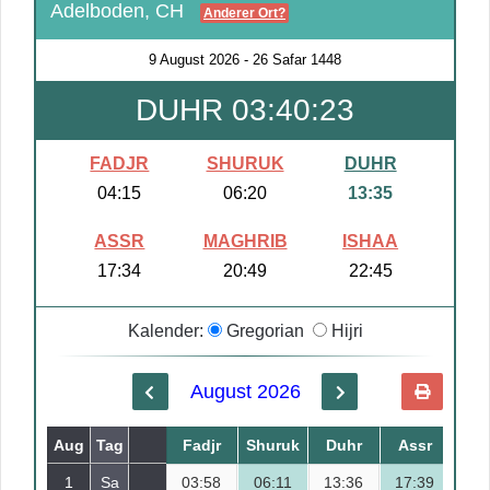
Adelboden, CH
Anderer Ort?
9 August 2026
-
26 Safar 1448
DUHR 03:40:23
FADJR
SHURUK
DUHR
04:15
06:20
13:35
ASSR
MAGHRIB
ISHAA
17:34
20:49
22:45
Kalender:
Gregorian
Hijri
August 2026
Aug
Tag
Safar
Fadjr
Shuruk
Duhr
Assr
Mag
1
Sa
03:58
18
06:11
13:36
17:39
21