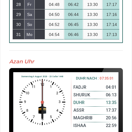
28
Fr
04:48
15
06:42
13:30
17:17
20
29
Sa
04:50
16
06:44
13:30
17:16
20
30
So
04:52
17
06:45
13:30
17:14
20
31
Mo
04:54
18
06:46
13:30
17:13
20
Azan Uhr