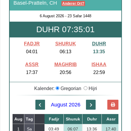
Basel-Pratteln, CH
Anderer Ort?
6 August 2026
-
23 Safar 1448
DUHR 07:35:00
FADJR
SHURUK
DUHR
04:01
06:13
13:35
ASSR
MAGHRIB
ISHAA
17:37
20:56
22:59
Kalender:
Gregorian
Hijri
August 2026
Aug
Tag
Safar
Fadjr
Shuruk
Duhr
Assr
Mag
1
Sa
03:49
18
06:07
13:36
17:40
21