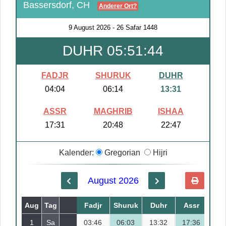
Bassersdorf, CH
Anderer Ort?
9 August 2026
-
26 Safar 1448
DUHR 05:51:43
FADJR
SHURUK
DUHR
04:04
06:14
13:31
ASSR
MAGHRIB
ISHAA
17:31
20:48
22:47
Kalender:
Gregorian
Hijri
August 2026
Aug
Tag
Safar
Fadjr
Shuruk
Duhr
Assr
Mag
1
Sa
03:46
18
06:03
13:32
17:36
21