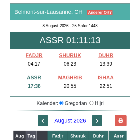
Belmont-sur-Lausanne, CH
Anderer Ort?
8 August 2026
-
25 Safar 1448
ASSR 01:11:13
FADJR
SHURUK
DUHR
04:17
06:23
13:39
ASSR
MAGHRIB
ISHAA
17:38
20:55
22:51
Kalender:
Gregorian
Hijri
August 2026
Aug
Tag
Safar
Fadjr
Shuruk
Duhr
Assr
Mag