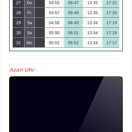
27
Do
04:55
14
06:47
13:35
17:21
20
28
Fr
04:57
15
06:48
13:35
17:20
20
29
Sa
04:58
16
06:49
13:34
17:19
20
30
So
05:00
17
06:51
13:34
17:18
20
31
Mo
05:02
18
06:52
13:34
17:17
20
Azan Uhr