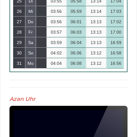
25
Di
03:55
12
05:58
13:14
17:04
20
26
Mi
03:56
13
05:59
13:14
17:03
20
27
Do
03:56
14
06:01
13:13
17:02
20
28
Fr
03:57
15
06:03
13:13
17:00
20
29
Sa
03:59
16
06:04
13:13
16:59
20
30
So
04:02
17
06:06
13:12
16:58
20
31
Mo
04:04
18
06:08
13:12
16:56
20
Azan Uhr