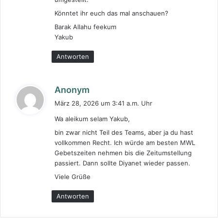
Könntet ihr euch das mal anschauen?
Barak Allahu feekum
Yakub
Antworten
s
Anonym
a
März 28, 2026 um 3:41 a.m. Uhr
g
Wa aleikum selam Yakub,
t
bin zwar nicht Teil des Teams, aber ja du hast
:
vollkommen Recht. Ich würde am besten MWL
Gebetszeiten nehmen bis die Zeitumstellung
passiert. Dann sollte Diyanet wieder passen.
Viele Grüße
Antworten