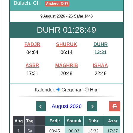
Bülach, CH
Anderer Ort?
9 August 2026
-
26 Safar 1448
DUHR 01:28:48
FADJR
SHURUK
DUHR
04:04
06:14
13:31
ASSR
MAGHRIB
ISHAA
17:31
20:48
22:48
Kalender:
Gregorian
Hijri
August 2026
Aug
Tag
Safar
Fadjr
Shuruk
Duhr
Assr
Mag
1
Sa
03:45
18
06:03
13:32
17:37
21