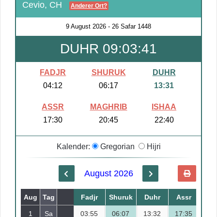
Cevio, CH
Anderer Ort?
9 August 2026
-
26 Safar 1448
DUHR 09:03:40
FADJR
SHURUK
DUHR
04:12
06:17
13:31
ASSR
MAGHRIB
ISHAA
17:30
20:45
22:40
Kalender:
Gregorian
Hijri
August 2026
Aug
Tag
Safar
Fadjr
Shuruk
Duhr
Assr
Mag
1
Sa
03:55
18
06:07
13:32
17:35
20