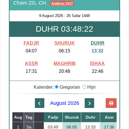
Cham ZG, CH
Anderer Ort?
9 August 2026
-
26 Safar 1448
DUHR 03:48:22
FADJR
SHURUK
DUHR
04:07
06:15
13:32
ASSR
MAGHRIB
ISHAA
17:31
20:48
22:46
Kalender:
Gregorian
Hijri
August 2026
Aug
Tag
Safar
Fadjr
Shuruk
Duhr
Assr
Mag
1
Sa
03:49
18
06:05
13:33
17:36
20