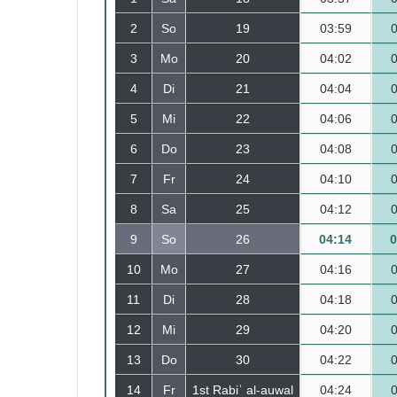
2
So
19
03:59
3
Mo
20
04:02
4
Di
21
04:04
5
Mi
22
04:06
6
Do
23
04:08
7
Fr
24
04:10
8
Sa
25
04:12
9
So
26
04:14
0
10
Mo
27
04:16
11
Di
28
04:18
12
Mi
29
04:20
13
Do
30
04:22
14
Fr
1st Rabiʿ al-auwal
04:24