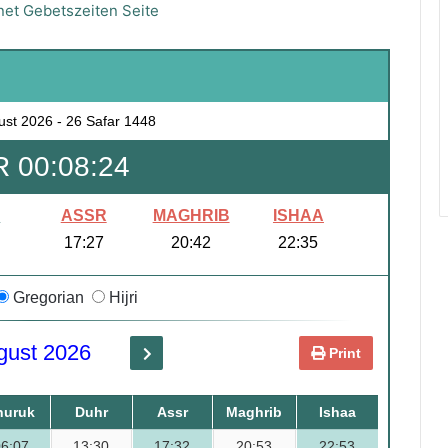
et Gebetszeiten Seite
ust 2026
-
26 Safar 1448
 00:08:22
R
ASSR
MAGHRIB
ISHAA
17:27
20:42
22:35
Gregorian
Hijri
gust 2026
Print
huruk
Duhr
Assr
Maghrib
Ishaa
06:07
13:30
17:32
20:53
22:53