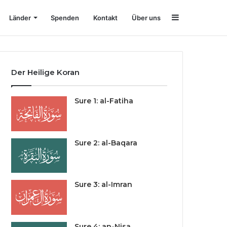
Sidebar
Länder
Spenden
Kontakt
Über uns
Der Heilige Koran
Sure 1: al-Fatiha
Sure 2: al-Baqara
Sure 3: al-Imran
Sure 4: an-Nisa