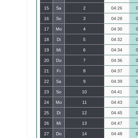
15
Sa
2
04:26
16
So
3
04:28
17
Mo
4
04:30
18
Di
5
04:32
19
Mi
6
04:34
20
Do
7
04:36
21
Fr
8
04:37
22
Sa
9
04:39
23
So
10
04:41
24
Mo
11
04:43
25
Di
12
04:45
26
Mi
13
04:47
27
Do
14
04:48