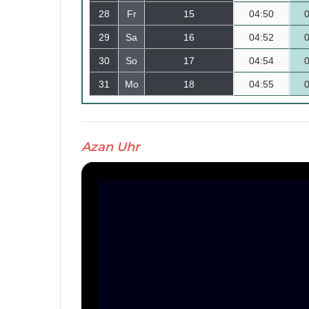
28
Fr
15
04:50
29
Sa
16
04:52
30
So
17
04:54
31
Mo
18
04:55
Azan Uhr