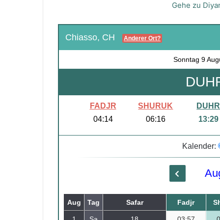
Gehe zu Diyan
Chiasso, CH
Anderer Ort?
Sonntag
9 Aug
DUHR
FADJR
SHURUK
DUH
04:14
06:16
13:29
Kalender:
Au
Aug
Tag
Safar
Fadjr
S
1
Sa
18
03:57