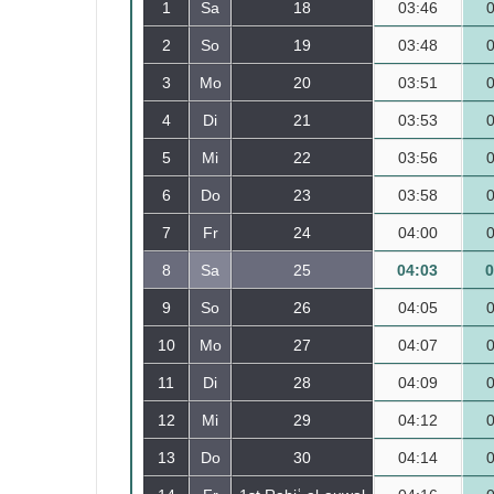
1
Sa
18
03:46
2
So
19
03:48
3
Mo
20
03:51
4
Di
21
03:53
5
Mi
22
03:56
6
Do
23
03:58
7
Fr
24
04:00
8
Sa
25
04:03
0
9
So
26
04:05
10
Mo
27
04:07
11
Di
28
04:09
12
Mi
29
04:12
13
Do
30
04:14