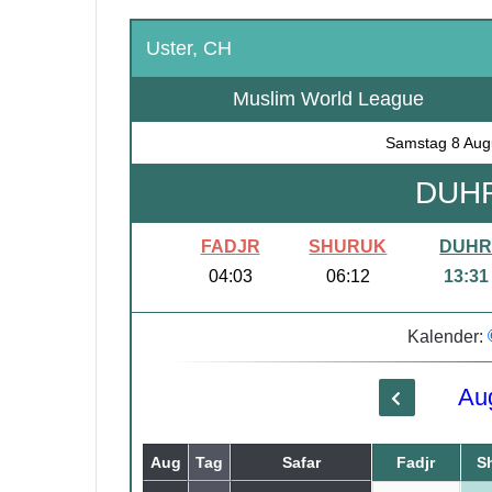
Uster, CH
Muslim World League
Samstag
8 Aug
DUHR
FADJR
SHURUK
DUH
04:03
06:12
13:31
Kalender:
Au
Aug
Tag
Safar
Fadjr
S