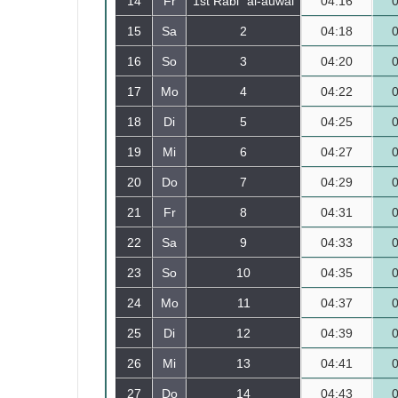
14
Fr
1st Rabiʿ al-auwal
04:16
15
Sa
2
04:18
16
So
3
04:20
17
Mo
4
04:22
18
Di
5
04:25
19
Mi
6
04:27
20
Do
7
04:29
21
Fr
8
04:31
22
Sa
9
04:33
23
So
10
04:35
24
Mo
11
04:37
25
Di
12
04:39
26
Mi
13
04:41
27
Do
14
04:43