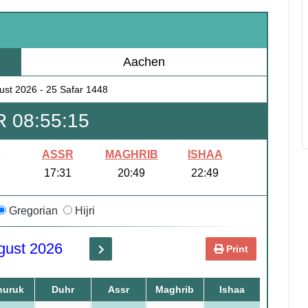
Aachen
ust 2026
-
25 Safar 1448
 08:55:14
R
ASSR
MAGHRIB
ISHAA
17:31
20:49
22:49
Gregorian
Hijri
gust 2026
Print
huruk
Duhr
Assr
Maghrib
Ishaa