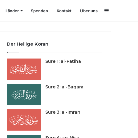
Sidebar
Länder
Spenden
Kontakt
Über uns
Der Heilige Koran
Sure 1: al-Fatiha
Sure 2: al-Baqara
Sure 3: al-Imran
Sure 4: an-Nisa