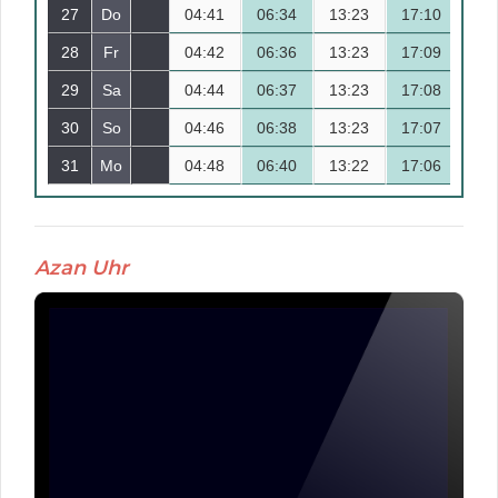
27
Do
04:41
14
06:34
13:23
17:10
20
28
Fr
04:42
15
06:36
13:23
17:09
20
29
Sa
04:44
16
06:37
13:23
17:08
20
30
So
04:46
17
06:38
13:23
17:07
20
31
Mo
04:48
18
06:40
13:22
17:06
20
Azan Uhr