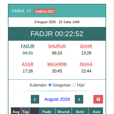
Vaduz, LI
Anderer Ort?
8 August 2026
-
25 Safar 1448
FADJR 00:22:52
FADJR
SHURUK
DUHR
04:01
06:10
13:28
ASSR
MAGHRIB
ISHAA
17:28
20:45
22:44
Kalender:
Gregorian
Hijri
August 2026
Aug
Tag
Safar
Fadjr
Shuruk
Duhr
Assr
Mag