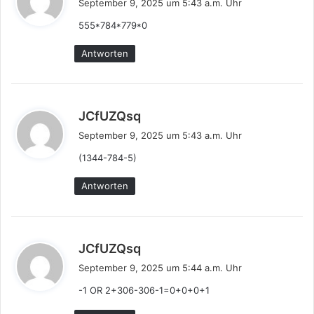
September 9, 2025 um 5:43 a.m. Uhr
g
555*784*779*0
t
:
Antworten
s
JCfUZQsq
a
September 9, 2025 um 5:43 a.m. Uhr
g
(1344-784-5)
t
:
Antworten
s
JCfUZQsq
a
September 9, 2025 um 5:44 a.m. Uhr
g
-1 OR 2+306-306-1=0+0+0+1
t
: