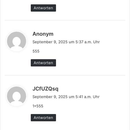
:
Antworten
s
Anonym
a
September 9, 2025 um 5:37 a.m. Uhr
g
555
t
:
Antworten
s
JCfUZQsq
a
September 9, 2025 um 5:41 a.m. Uhr
g
1*555
t
:
Antworten