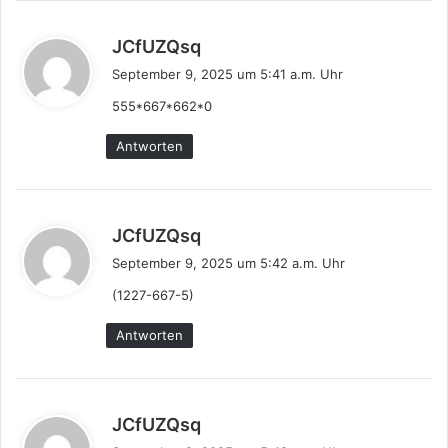
s
JCfUZQsq
a
September 9, 2025 um 5:41 a.m. Uhr
g
555*667*662*0
t
:
Antworten
s
JCfUZQsq
a
September 9, 2025 um 5:42 a.m. Uhr
g
(1227-667-5)
t
:
Antworten
s
JCfUZQsq
a