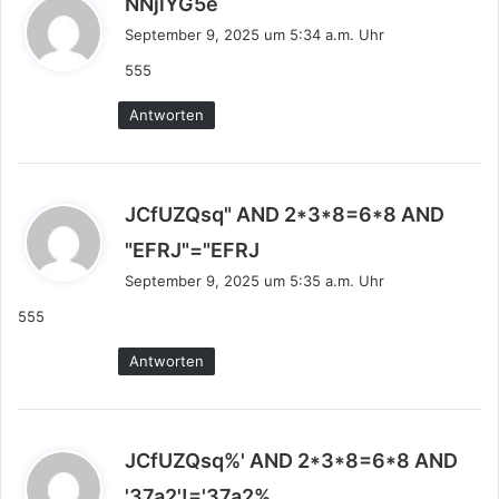
NNjlYG5e
a
September 9, 2025 um 5:34 a.m. Uhr
g
555
t
:
Antworten
JCfUZQsq" AND 2*3*8=6*8 AND
s
"EFRJ"="EFRJ
a
September 9, 2025 um 5:35 a.m. Uhr
g
555
t
:
Antworten
JCfUZQsq%' AND 2*3*8=6*8 AND
s
'37a2'!='37a2%