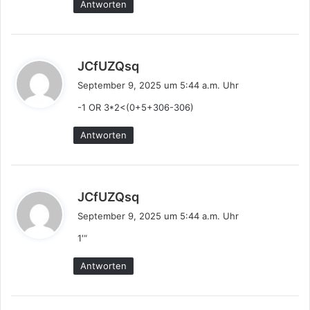
Antworten
s
JCfUZQsq
a
September 9, 2025 um 5:44 a.m. Uhr
g
-1 OR 3*2<(0+5+306-306)
t
:
Antworten
s
JCfUZQsq
a
September 9, 2025 um 5:44 a.m. Uhr
g
1′“
t
:
Antworten